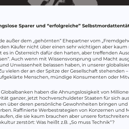
ngslose Sparer und “erfolgreiche” Selbstmordatten
e außer dem „gehörnten“ Ehepartner vom „Fremdgehen
 den Käufer nicht über einen sehr wichtigen aber kau
 es in Österreich dafür den harten, aber treffenden Aus
assen“. Auch wenn mit Wissensvorsprung und Macht au
und Unwissenheit belassen haben, in unserer globalisie
u vielen der an der Spitze der Gesellschaft stehenden – s
en aufgeklärte Menschen, mündige Konsumenten oder Mi
 Globalbanken haben die Ahnungslosigkeit von Millione
ität ganzer, jetzt hochverschuldeter Staaten für sich a
en über deren persönliche Gewohnheiten bringen und de
terben. Raffinierte Werbestrategien von Konzernen un
aufen, die sie kaum brauchen aber unsere fortschreite
ultur zerstört: Was heißt z.B. „So muss Technik“?