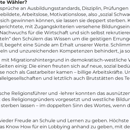
ete Wähler?
Ansprüche an Ausbildungsstandards, Disziplin, Prüfung
gebildete, Arbeitslose, Motivationslose, also „sozial Schw
sich gewinnen können, sie lassen sie deppert sterben.
usgerichtete, mit Zugangskriterien versehene Bildungsei
 Nachwuchs für die Wirtschaft und sich selbst rekrutie
eln“ den Schülern das Wissen um die geistigen Errun
ll, begeht eine Sünde am Erhalt unserer Werte. Schlimm
tteln und unzureichenden Kompetenzen behindert, ja s
 mit Migrationshintergrund in demokratisch-westliche W
eiten einig: Die einen freuten sich auf neue, sozial bed
se noch als Gastarbeiter kamen – billige Arbeitskräfte. U
lelgesellschaften und letztlich auch Brutstätten des Te
sche Religionsführer und -lehrer konnten das ausnütze
t des Religionsgründers vorgesetzt und westliche Bildun
sterben lassen – im doppelten Sinn des Wortes, wenn d
 wieder Freude an Schule und Lernen zu geben. Höchste
das Know How für ein Lobbying anhand zu geben, mit de