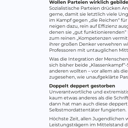
Wollen Parteien wirklich gebild
Sozialistische Parteien drücken 
gerne, damit sie letztlich viele Un
im Kampf gegen „die Reichen“ für 
neigen dazu, rein auf Effizienz a
denen sie „gut funktionierenden“
zum reinen „Kompetenzen vermitt
ihrer großen Denker verwehren wi
Professoren mit untauglichen Mi
Was die Integration der Menschen
sich bisher beide „Klassenkampf“-S
anderen wollten – vor allem als die
zugesehen, wie unaufgeklärte Paral
Doppelt deppert gestorben
Unverantwortliche und extremisti
kaum etwas anderes als die Schrif
dann hat man auch diese deppert 
Selbstmordattentäter fungierten.
Höchste Zeit, allen Jugendlichen
Leistungsträgern im Mittelstand 