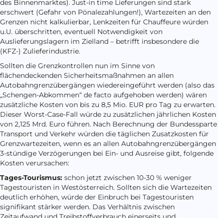
des Binnenmarktes). Just-in time Lieferungen sind stark
erschwert (Gefahr von Pönalezahlungen!), Wartezeiten an den
Grenzen nicht kalkulierbar, Lenkzeiten für Chauffeure würden
u.U. überschritten, eventuell Notwendigkeit von
Auslieferungslagern im Zielland – betrifft insbesondere die
(KFZ-) Zulieferindustrie.
Sollten die Grenzkontrollen nun im Sinne von
flächendeckenden Sicherheitsmaßnahmen an allen
Autobahngrenzübergängen wiedereingeführt werden (also das
„Schengen-Abkommen“ de facto aufgehoben werden) wären
zusätzliche Kosten von bis zu 8,5 Mio. EUR pro Tag zu erwarten.
Dieser Worst-Case-Fall würde zu zusätzlichen jährlichen Kosten
von 2,125 Mrd. Euro führen. Nach Berechnung der Bundessparte
Transport und Verkehr würden die täglichen Zusatzkosten für
Grenzwartezeiten, wenn es an allen Autobahngrenzübergängen
3-stündige Verzögerungen bei Ein- und Ausreise gibt, folgende
Kosten verursachen:
Tages-Tourismus:
schon jetzt zwischen 10-30 % weniger
Tagestouristen in Westösterreich. Sollten sich die Wartezeiten
deutlich erhöhen, würde der Einbruch bei Tagestouristen
signifikant stärker werden. Das Verhältnis zwischen
Zeitaufwand und Treibstoffverbrauch einerseits und