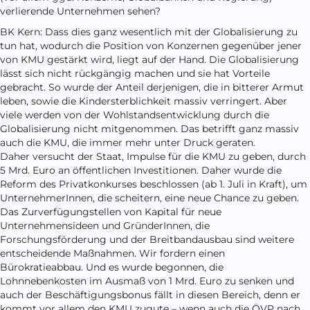
verlierende Unternehmen sehen?
BK Kern: Dass dies ganz wesentlich mit der Globalisierung zu
tun hat, wodurch die Position von Konzernen gegenüber jener
von KMU gestärkt wird, liegt auf der Hand. Die Globalisierung
lässt sich nicht rückgängig machen und sie hat Vorteile
gebracht. So wurde der Anteil derjenigen, die in bitterer Armut
leben, sowie die Kindersterblichkeit massiv verringert. Aber
viele werden von der Wohlstandsentwicklung durch die
Globalisierung nicht mitgenommen. Das betrifft ganz massiv
auch die KMU, die immer mehr unter Druck geraten.
Daher versucht der Staat, Impulse für die KMU zu geben, durch
5 Mrd. Euro an öffentlichen Investitionen. Daher wurde die
Reform des Privatkonkurses beschlossen (ab 1. Juli in Kraft), um
UnternehmerInnen, die scheitern, eine neue Chance zu geben.
Das Zurverfügungstellen von Kapital für neue
Unternehmensideen und GründerInnen, die
Forschungsförderung und der Breitbandausbau sind weitere
entscheidende Maßnahmen. Wir fordern einen
Bürokratieabbau. Und es wurde begonnen, die
Lohnnebenkosten im Ausmaß von 1 Mrd. Euro zu senken und
auch der Beschäftigungsbonus fällt in diesen Bereich, denn er
kommt vor allem den KMU zugute – wenn auch die ÖVP nach