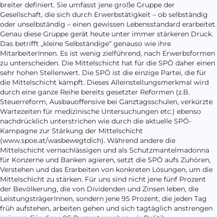
breiter definiert. Sie umfasst jene große Gruppe der
Gesellschaft, die sich durch Erwerbstätigkeit – ob selbständig
oder unselbständig – einen gewissen Lebensstandard erarbeitet.
Genau diese Gruppe gerät heute unter immer stärkeren Druck.
Das betrifft „kleine Selbständige“ genauso wie ihre
MitarbeiterInnen. Es ist wenig zielführend, nach Erwerbsformen
zu unterscheiden. Die Mittelschicht hat für die SPÖ daher einen
sehr hohen Stellenwert. Die SPÖ ist die einzige Partei, die für
die Mittelschicht kämpft. Dieses Alleinstellungsmerkmal wird
durch eine ganze Reihe bereits gesetzter Reformen (z.B.
Steuerreform, Ausbauoffensive bei Ganztagsschulen, verkürzte
Wartezeiten für medizinische Untersuchungen etc.) ebenso
nachdrücklich unterstrichen wie durch die aktuelle SPÖ-
Kampagne zur Stärkung der Mittelschicht
(www.spoe.at/wasbewegtdich). Während andere die
Mittelschicht vernachlässigen und als Schutzmantelmadonna
für Konzerne und Banken agieren, setzt die SPÖ aufs Zuhören,
Verstehen und das Erarbeiten von konkreten Lösungen, um die
Mittelschicht zu stärken. Für uns sind nicht jene fünf Prozent
der Bevölkerung, die von Dividenden und Zinsen leben, die
LeistungsträgerInnen, sondern jene 95 Prozent, die jeden Tag
früh aufstehen, arbeiten gehen und sich tagtäglich anstrengen