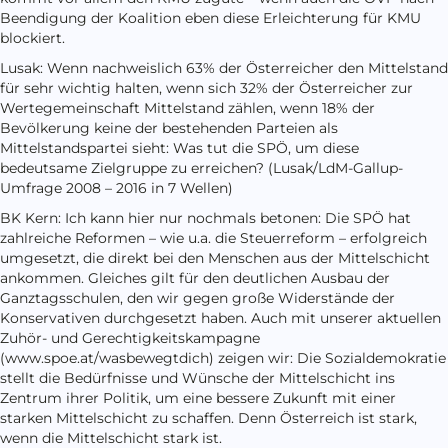
Beendigung der Koalition eben diese Erleichterung für KMU
blockiert.
Lusak: Wenn nachweislich 63% der Österreicher den Mittelstand
für sehr wichtig halten, wenn sich 32% der Österreicher zur
Wertegemeinschaft Mittelstand zählen, wenn 18% der
Bevölkerung keine der bestehenden Parteien als
Mittelstandspartei sieht: Was tut die SPÖ, um diese
bedeutsame Zielgruppe zu erreichen? (Lusak/LdM-Gallup-
Umfrage 2008 – 2016 in 7 Wellen)
BK Kern: Ich kann hier nur nochmals betonen: Die SPÖ hat
zahlreiche Reformen – wie u.a. die Steuerreform – erfolgreich
umgesetzt, die direkt bei den Menschen aus der Mittelschicht
ankommen. Gleiches gilt für den deutlichen Ausbau der
Ganztagsschulen, den wir gegen große Widerstände der
Konservativen durchgesetzt haben. Auch mit unserer aktuellen
Zuhör- und Gerechtigkeitskampagne
(www.spoe.at/wasbewegtdich) zeigen wir: Die Sozialdemokratie
stellt die Bedürfnisse und Wünsche der Mittelschicht ins
Zentrum ihrer Politik, um eine bessere Zukunft mit einer
starken Mittelschicht zu schaffen. Denn Österreich ist stark,
wenn die Mittelschicht stark ist.