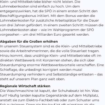
Klein- und Mittelbetriebe bisher nicht leisten. Die
Lohnnebenkosten sind einfach zu hoch. Um dem
entgegenzuwirken, hat die SPÖ in einem ersten Schritt den
Beschäftigungsbonus initiiert. Mit dem Bonus werden die
Lohnnebenkosten für zusätzliche Arbeitsplätze für die Dauer
von drei Jahren gefördert. In einem zweiten Schritt müssen die
Lohnnebenkosten aber – wie im Wahlprogramm der SPÖ
vorgesehen – um drei Milliarden Euro gesenkt werden.
Abgaben für die Großen erhöhen
In unserem Steuersystem sind es die Klein- und Mittelbetriebe
sowie die ArbeitnehmerInnen, die die volle Steuerlast tragen.
Hinzu kommt, dass unzählige Klein- und Mittelbetriebe oft im
direkten Wettbewerb mit Konzernen stehen, die sich über
Steuerdumping enorme Wettbewerbsvorteile verschaffen. Eine
Schieflage, die unbedingt korrigiert werden muss!
Steuerdumping verhindern und Selbstständige entlasten – das
steht auf unserem Plan ganz weit oben.
Regionale Wirtschaft stärken
Die Waschmaschine ist kaputt, der Schuhabsatz ist hin. Was
tun? Häufig landen kaputte Gegenstände auf dem Müllplatz,
anstatt sie zum Elektro-Fachbetrieb oder zum Schuster ums
Eck zu bringen. Denn ein Neukauf ist oft günstiger als die