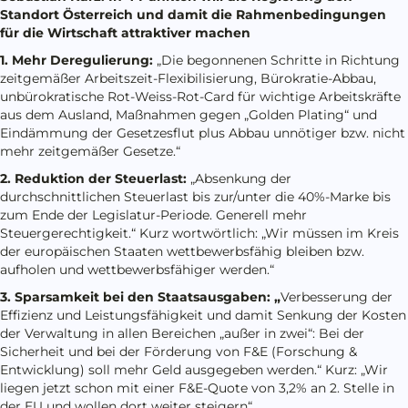
Standort Österreich und damit die Rahmenbedingungen
für die Wirtschaft attraktiver machen
1. Mehr Deregulierung:
„Die begonnenen Schritte in Richtung
zeitgemäßer Arbeitszeit-Flexibilisierung, Bürokratie-Abbau,
unbürokratische Rot-Weiss-Rot-Card für wichtige Arbeitskräfte
aus dem Ausland, Maßnahmen gegen „Golden Plating“ und
Eindämmung der Gesetzesflut plus Abbau unnötiger bzw. nicht
mehr zeitgemäßer Gesetze.“
2. Reduktion der Steuerlast:
„Absenkung der
durchschnittlichen Steuerlast bis zur/unter die 40%-Marke bis
zum Ende der Legislatur-Periode. Generell mehr
Steuergerechtigkeit.“ Kurz wortwörtlich: „Wir müssen im Kreis
der europäischen Staaten wettbewerbsfähig bleiben bzw.
aufholen und wettbewerbsfähiger werden.“
3. Sparsamkeit bei den Staatsausgaben: „
Verbesserung der
Effizienz und Leistungsfähigkeit und damit Senkung der Kosten
der Verwaltung in allen Bereichen „außer in zwei“: Bei der
Sicherheit und bei der Förderung von F&E (Forschung &
Entwicklung) soll mehr Geld ausgegeben werden.“ Kurz: „Wir
liegen jetzt schon mit einer F&E-Quote von 3,2% an 2. Stelle in
der EU und wollen dort weiter steigern“.