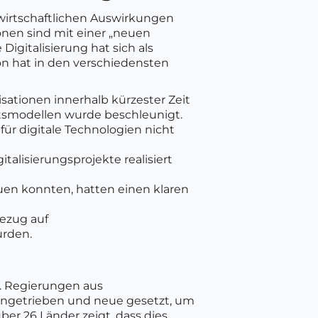
 wirtschaftlichen Auswirkungen
nen sind mit einer „neuen
igitalisierung hat sich als
on hat in den verschiedensten
ationen innerhalb kürzester Zeit
ftsmodellen wurde beschleunigt.
für digitale Technologien nicht
lisierungsprojekte realisiert
uen konnten, hatten einen klaren
Bezug auf
urden.
n. Regierungen aus
ngetrieben und neue gesetzt, um
ber 26 Länder zeigt, dass dies