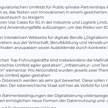
 regulatorischen Umfelds für Public-private-Partnershi
 ist es, das Testen von Innovationen in einem gesicher
austausch zu steigern.
on Use Cases für 5G in der Industrie und Logistik („Industr
 und Anwendungsfälle aufzuzeigen, um das Risiko von 5
er interaktiven Webseite für digitale Berufe („Digitalkompe
retern aus der Wirtschaft, Berufsbildung und Verwaltung
thoden anzupassen sowie Ausbildende durch konkrete
hischen Top-Führungskräfte sind insbesondere die Maßn
risches Umfeld agiler gestalten“, „Infrastruktur- und T
rn“ elementar. Pro Aktionsfeld wurden jeweils zwei T
es Umfeld agiler gestalten
Österreich werden als sehr gut bewertet. Diese sollen 
en. Der österreichische Staat soll hier als Vorbild für
en Rahmenbedingungen der Digitalisierung widerspiegeln
ngen ermöglichen neue Formen der Datennutzung und -a