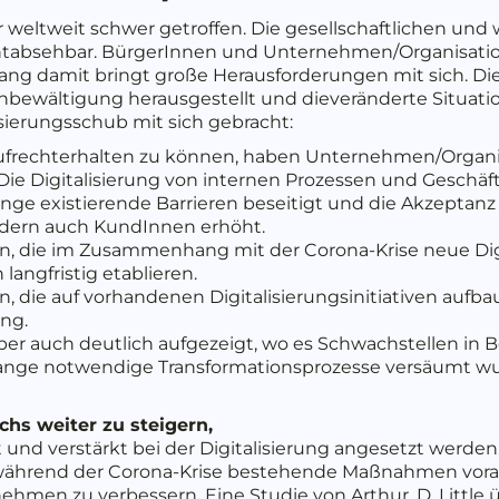
weltweit schwer getroffen. Die gesellschaftlichen und
chtabsehbar. BürgerInnen und Unternehmen/Organisatio
ng damit bringt große Herausforderungen mit sich. Die D
enbewältigung herausgestellt und dieveränderte Situati
sierungsschub mit sich gebracht:
aufrechterhalten zu können, haben Unternehmen/Organis
Die Digitalisierung von internen Prozessen und Geschä
nge existierende Barrieren beseitigt und die Akzeptanz 
ondern auch KundInnen erhöht.
 die im Zusammenhang mit der Corona-Krise neue Digita
langfristig etablieren.
die auf vorhandenen Digitalisierungsinitiativen aufba
ung.
er auch deutlich aufgezeigt, wo es Schwachstellen in 
o lange notwendige Transformationsprozesse versäumt w
chs weiter zu steigern,
und verstärkt bei der Digitalisierung angesetzt werde
während der Corona-Krise bestehende Maßnahmen vora
ehmen zu verbessern. Eine Studie von Arthur. D. Little ü