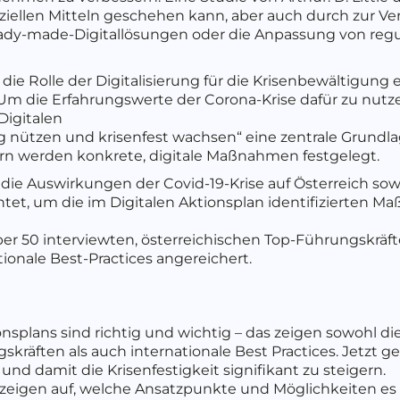
nziellen Mitteln geschehen kann, aber auch durch zur V
dy-made-Digitallösungen oder die Anpassung von regu
die Rolle der Digitalisierung für die Krisenbewältigung 
 die Erfahrungswerte der Corona-Krise dafür zu nutzen
igitalen
ung nützen und krisenfest wachsen“ eine zentrale Grundl
ern werden konkrete, digitale Maßnahmen festgelegt.
e Auswirkungen der Covid-19-Krise auf Österreich sowo
htet, um die im Digitalen Aktionsplan identifizierten M
r 50 interviewten, österreichischen Top-Führungskräf
ionale Best-Practices angereichert.
onsplans sind richtig und wichtig – das zeigen sowohl d
kräften als auch internationale Best Practices. Jetzt g
und damit die Krisenfestigkeit signifikant zu steigern.
s zeigen auf, welche Ansatzpunkte und Möglichkeiten e