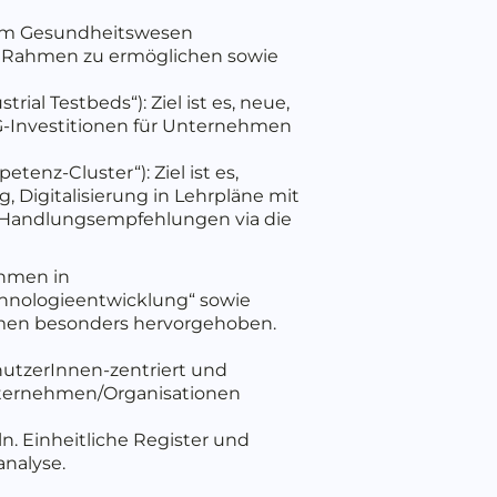
ps im Gesundheitswesen
ten Rahmen zu ermöglichen sowie
ial Testbeds“): Ziel ist es, neue,
G-Investitionen für Unternehmen
tenz-Cluster“): Ziel ist es,
, Digitalisierung in Lehrpläne mit
 Handlungsempfehlungen via die
ahmen in
echnologieentwicklung“ sowie
hemen besonders hervorgehoben.
nutzerInnen-zentriert und
 Unternehmen/Organisationen
. Einheitliche Register und
nalyse.