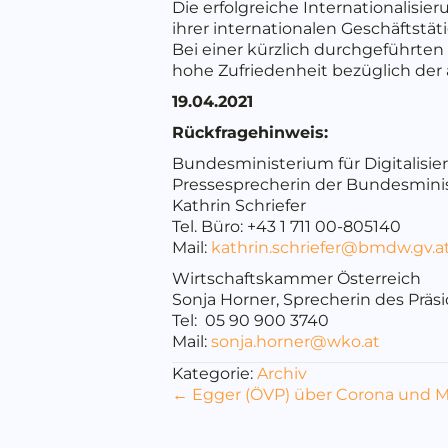
Die erfolgreiche Internationalisie
ihrer internationalen Geschäftstä
Bei einer kürzlich durchgeführte
hohe Zufriedenheit bezüglich de
19.04.2021
Rückfragehinweis:
Bundesministerium für Digitalisi
Pressesprecherin der Bundesminis
Kathrin Schriefer
Tel. Büro: +43 1 711 00-805140
Mail:
kathrin.schriefer@bmdw.gv.a
Wirtschaftskammer Österreich
Sonja Horner, Sprecherin des Präs
Tel: 05 90 900 3740
Mail:
sonja.horner@wko.at
Kategorie:
Archiv
Posts
← Egger (ÖVP) über Corona und Mi