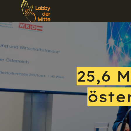
25,6 M
öste