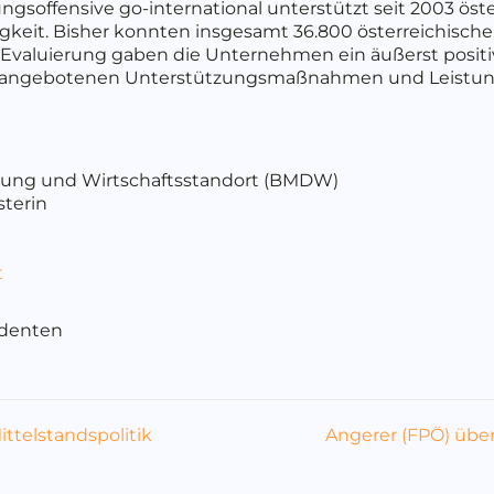
rungsoffensive go-international unterstützt seit 2003 ö
tigkeit. Bisher konnten insgesamt 36.800 österreichis
n Evaluierung gaben die Unternehmen ein äußerst posit
r angebotenen Unterstützungsmaßnahmen und Leistung
erung und Wirtschaftsstandort (BMDW)
terin
t
identen
ttelstandspolitik
Angerer (FPÖ) über