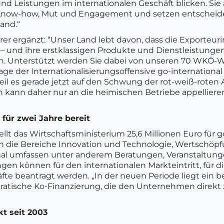
 und Leistungen im internationalen Geschäft blicken. Si
now-how, Mut und Engagement und setzen entscheiden
and.“
r ergänzt: “Unser Land lebt davon, dass die Exporteur
 – und ihre erstklassigen Produkte und Dienstleistungen
en. Unterstützt werden Sie dabei von unseren 70 WKÖ-Wi
age der Internationalisierungsoffensive go-internationa
eil es gerade jetzt auf den Schwung der rot-weiß-roten 
h kann daher nur an die heimischen Betriebe appelliere
 für zwei Jahre bereit
lt das Wirtschaftsministerium 25,6 Millionen Euro für g
die Bereiche Innovation und Technologie, Wertschöpfu
nal umfassen unter anderem Beratungen, Veranstaltung
en können für den internationalen Markteintritt, für digi
fte beantragt werden. „In der neuen Periode liegt ein b
kratische Ko-Finanzierung, die den Unternehmen dire
kt seit 2003