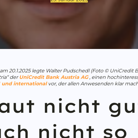
am 20.1.2025 legte Walter Pudschedl (Foto © UniCredit Ba
ria“ der
UniCredit Bank Austria AG
, einen hochintere
 und international
vor, der allen Anwesenden klar mac
aut nicht gu
ch nicht so