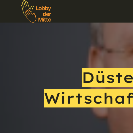
Düste
Wirtscha