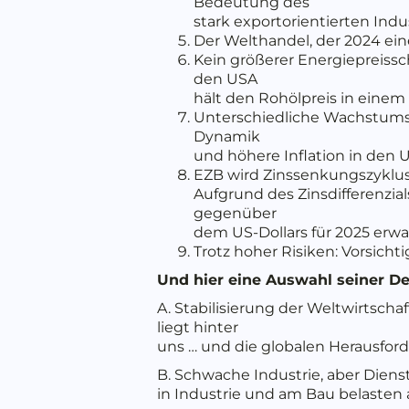
Bedeutung des
stark exportorientierten Ind
Der Welthandel, der 2024 ein
Kein größerer Energiepreiss
den USA
hält den Rohölpreis in einem 
Unterschiedliche Wachstumsmu
Dynamik
und höhere Inflation in den 
EZB wird Zinssenkungszyklus
Aufgrund des Zinsdifferenz
gegenüber
dem US-Dollars für 2025 erw
Trotz hoher Risiken: Vorsicht
Und hier eine Auswahl seiner De
A. Stabilisierung der Weltwirtsc
liegt hinter
uns … und die globalen Herausfo
B. Schwache Industrie, aber Dien
in Industrie und am Bau belasten