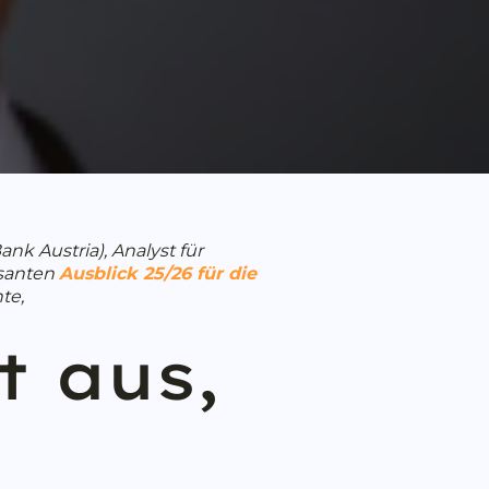
nk Austria), Analyst für
ssanten
Ausblick 25/26 für die
hte,
t aus,