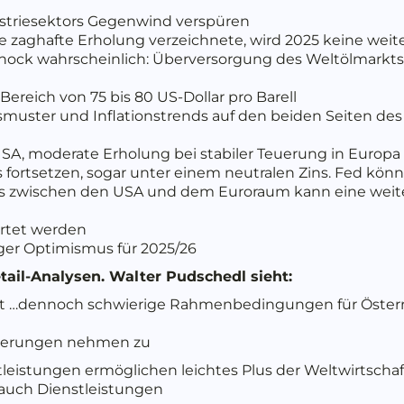
ustriesektors Gegenwind verspüren
e zaghafte Erholung verzeichnete, wird 2025 keine wei
chock wahrscheinlich: Überversorgung des Weltölmarkt
Bereich von 75 bis 80 US-Dollar pro Barell
ster und Inflationstrends auf den beiden Seiten des A
USA, moderate Erholung bei stabiler Teuerung in Europa
 fortsetzen, sogar unter einem neutralen Zins. Fed kö
ials zwischen den USA und dem Euroraum kann eine wei
artet werden
iger Optimismus für 2025/26
tail-Analysen. Walter Pudschedl sieht:
haft …dennoch schwierige Rahmenbedingungen für Österr
rderungen nehmen zu
stleistungen ermöglichen leichtes Plus der Weltwirtsch
 auch Dienstleistungen