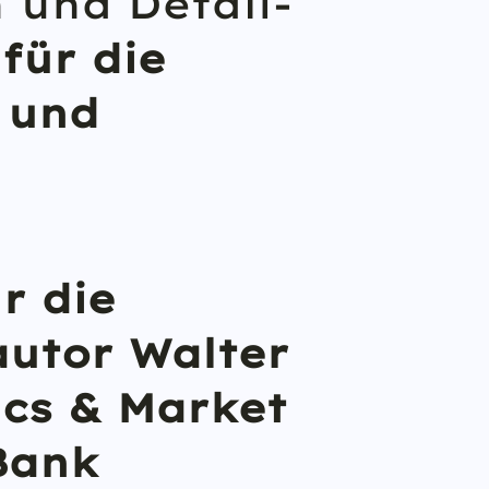
 und Detail-
für die
 und
r die
autor Walter
ics & Market
Bank