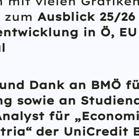
 mit vielen Grafiken
n zum
Ausblick 25/26 
entwicklung in Ö, EU
l
 und Dank an
BMÖ
fü
ng sowie an Studien
Analyst für „Econom
tria“ der
UniCredit 