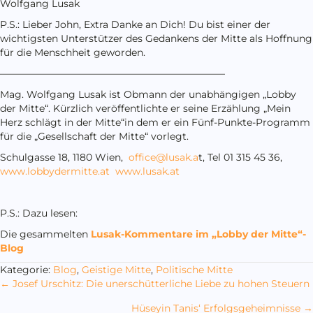
Wolfgang Lusak
P.S.: Lieber John, Extra Danke an Dich! Du bist einer der
wichtigsten Unterstützer des Gedankens der Mitte als Hoffnung
für die Menschheit geworden.
———————————————————————
Mag. Wolfgang Lusak ist Obmann der unabhängigen „Lobby
der Mitte“. Kürzlich veröffentlichte er seine Erzählung „Mein
Herz schlägt in der Mitte“in dem er ein Fünf-Punkte-Programm
für die „Gesellschaft der Mitte“ vorlegt.
Schulgasse 18, 1180 Wien,
office@lusak.a
t, Tel 01 315 45 36,
www.lobbydermitte.at
www.lusak.at
P.S.: Dazu lesen:
Die gesammelten
Lusak-Kommentare im „Lobby der Mitte“-
Blog
Kategorie:
Blog
,
Geistige Mitte
,
Politische Mitte
Posts
← Josef Urschitz: Die unerschütterliche Liebe zu hohen Steuern
navigation
Hüseyin Tanis‘ Erfolgsgeheimnisse →