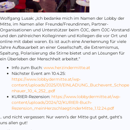
Wolfgang Lusak: „Ich bedanke mich im Namen der Lobby der
Mitte, im Namen aller Freunde/Freundinnen, Partner-
Organisationen und Unterstützer beim ÖJC, dem ÖJC-Vorstand
und den zahlreichen Kolleginnen und Kollegen die vor Ort und
online mit dabei waren. Es ist auch eine Anerkennung für viele
Jahre Aufbauarbeit an einer Gesellschaft, die Extremismus,
Spaltung, Polarisierung die Stirne bietet und an Lösungen für
ein Überleben der Menschheit arbeitet.“
Info zum Buch:
www.herzindermitte.at
Nächster Event am 10.4.25:
https://www.lobbydermitte.at/wp-
content/uploads/2025/01/EINLADUNG_Buchevent_Schope
nhauer_10_4_252_.pdf
KURIER-Rezension:
https://www.lobbydermitte.at/wp-
content/uploads/2024/12/KURIER-Buch-
Rezension_meinHerzschlaegtinderMitte_1.12.24.pdf
.. und nicht vergessen: Nur wenn’s der Mitte gut geht, geht’s
uns allen gut!