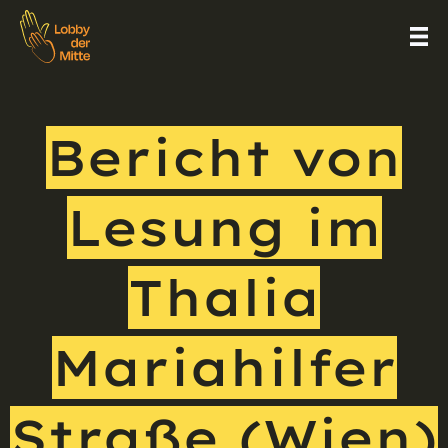
Bericht von
Lesung im
Thalia
Mariahilfer
Straße (Wien)