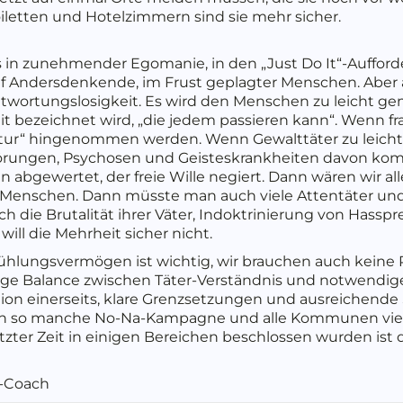
oiletten und Hotelzimmern sind sie mehr sicher.
s in zunehmender Egomanie, in den „Just Do It“-Auffor
auf Andersdenkende, im Frust geplagter Menschen. Aber 
twortungslosigkeit. Es wird den Menschen zu leicht gem
t bezeichnet wird, „die jedem passieren kann“. Wenn fr
ltur“ hingenommen werden. Wenn Gewalttäter zu leicht 
örungen, Psychosen und Geisteskrankheiten davon kom
abgewertet, der freie Wille negiert. Dann wären wir a
 Menschen. Dann müsste man auch viele Attentäter un
 die Brutalität ihrer Väter, Indoktrinierung von Hasspr
ill die Mehrheit sicher nicht.
fühlungsvermögen ist wichtig, wir brauchen auch kein
ftige Balance zwischen Täter-Verständnis und notwendi
tion einerseits, klare Grenzsetzungen und ausreichende
n so manche No-Na-Kampagne und alle Kommunen viel L
etzter Zeit in einigen Bereichen beschlossen wurden ist d
-Coach