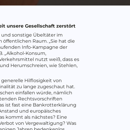
it unsere Gesellschaft zerstört
 und sonstige Übeltäter im
 öffentlichen Raum. „Sie hat die
h laufenden Info-Kampagne der
.B. „Alkohol-Konsum,
Verkehrsmittel nutzt weiß, dass es
n und Herumschreien, wie Stehlen,
generelle Hilflosigkeit von
nalität zu lange zugeschaut hat.
schen einfallen würde, nämlich
ltenden Rechtsvorschriften
as ist fast eine Bankrotterklärung
 Anstand und europäisches
as kommt als nächstes? Eine
s Verbot von Vergewaltigung? Was
 wenigen Jahren bedenkenlos