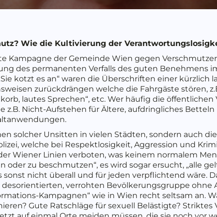
hutz? Wie die Kultivierung der Verantwortungslosigke
ueste Kampagne der Gemeinde Wien gegen Verschmutzer
chung des permanenten Verfalls des guten Benehmens im
 „Sie kotzt es an“ waren die Überschriften einer kürzlic
ensweisen zurückdrängen welche die Fahrgäste stören, z
rb, lautes Sprechen“, etc. Wer häufig die öffentlichen 
 z.B. Nicht-Aufstehen für Ältere, aufdringliches Bettel
altanwendungen.
en solcher Unsitten in vielen Städten, sondern auch die 
zei, welche bei Respektlosigkeit, Aggression und Krimi
“ der Wiener Linien verboten, was keinem normalem Men
 oder zu beschmutzen“, es wird sogar ersucht, „alle ge
 sonst nicht überall und für jeden verpflichtend wäre. D
r desorientierten, verrohten Bevölkerungsgruppe ohne
rmations-Kampagnen“ wie in Wien recht seltsam an. W
ieren? Gute Ratschläge für sexuell Belästigte? Strikte
 jetzt auf einmal Orte meiden müssen, die sie noch vor