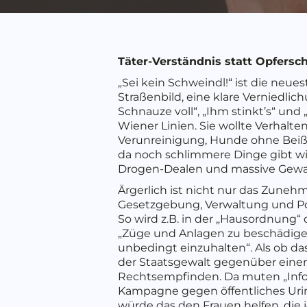
Täter-Verständnis statt Opfersc
„Sei kein Schweindl!“ ist die ne
Straßenbild, eine klare Verniedli
Schnauze voll“, „Ihm stinkt’s“ und
Wiener Linien. Sie wollte Verhalt
Verunreinigung, Hunde ohne Beißko
da noch schlimmere Dinge gibt wie
Drogen-Dealen und massive Gew
Ärgerlich ist nicht nur das Zunehm
Gesetzgebung, Verwaltung und Poli
So wird z.B. in der „Hausordnung
„Züge und Anlagen zu beschädigen
unbedingt einzuhalten“. Als ob das
der Staatsgewalt gegenüber eine
Rechtsempfinden. Da muten „Info
Kampagne gegen öffentliches Urin
würde das den Frauen helfen, die