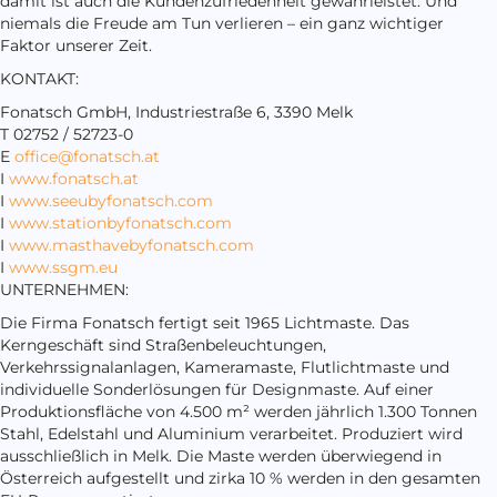
damit ist auch die Kundenzufriedenheit gewährleistet. Und
niemals die Freude am Tun verlieren – ein ganz wichtiger
Faktor unserer Zeit.
KONTAKT:
Fonatsch GmbH, Industriestraße 6, 3390 Melk
T 02752 / 52723-0
E
office@fonatsch.at
I
www.fonatsch.at
I
www.seeubyfonatsch.com
I
www.stationbyfonatsch.com
I
www.masthavebyfonatsch.com
I
www.ssgm.eu
UNTERNEHMEN:
Die Firma Fonatsch fertigt seit 1965 Lichtmaste. Das
Kerngeschäft sind Straßenbeleuchtungen,
Verkehrssignalanlagen, Kameramaste, Flutlichtmaste und
individuelle Sonderlösungen für Designmaste. Auf einer
Produktionsfläche von 4.500 m² werden jährlich 1.300 Tonnen
Stahl, Edelstahl und Aluminium verarbeitet. Produziert wird
ausschließlich in Melk. Die Maste werden überwiegend in
Österreich aufgestellt und zirka 10 % werden in den gesamten