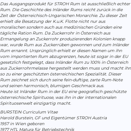
Das Ausgangsprodukt für STROH Rum ist ausschließlich echter
Rum. Die Geschichte des Inländer Rums reicht zurück in die
Zeit der Österreichisch-Ungarischen Monarchie. Zu dieser Zeit
erhielt die Besatzung der K.u.K. Flotte nicht nur aus
moralischen sondern auch aus medizinischen Gründen eine
tägliche Ration Rum. Da Zuckerrohr in Österreich aus
Ermangelung an Zuckerrohr produzierenden Kolonien knapp
war, wurde Rum aus Zuckerrüben gewonnen und zum Inländer
Rum ernannt. Ursprünglich erhielt er diesen Namen um ihn
vom importierten Rum abzugrenzen, heute ist sogar in der EU
gesetzlich festgelegt, dass Inländer Rum zu 100% in Österreich
aus Zuckerrohrmelasse hergestellt werden muss und macht ihn
so zu einer geschützten österreichischen Spezialität. Dieser
Rum zeichnet sich durch seine fein-duftige, zarte Rum-Note
und seinen harmonisch, blumigen Geschmack aus.
Heute ist Inländer Rum in der EU eine geografisch geschützte
österreichische Spirituose, was ihn in der internationalen
Spirituosenwelt einzigartig macht.
BURSTEIN Curriculum Vitae
Harold Burstein, GF und Eigentümer STROH Austria
1957 in Wien geboren
1977 HTL Matura für Betriebstechnik