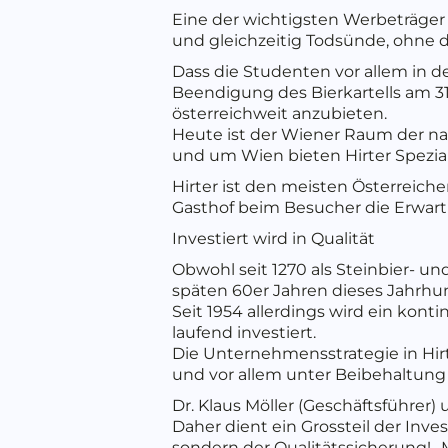
Eine der wichtigsten Werbeträger d
und gleichzeitig Todsünde, ohne 
Dass die Studenten vor allem in d
Beendigung des Bierkartells am 31.
österreichweit anzubieten.
Heute ist der Wiener Raum der nac
und um Wien bieten Hirter Spezial
Hirter ist den meisten Österreich
Gasthof beim Besucher die Erwart
Investiert wird in Qualität
Obwohl seit 1270 als Steinbier- und
späten 60er Jahren dieses Jahrhu
Seit 1954 allerdings wird ein kon
laufend investiert.
Die Unternehmensstrategie in Hirt 
und vor allem unter Beibehaltung 
Dr. Klaus Möller (Geschäftsführer)
Daher dient ein Grossteil der Inve
sondern der Qualitätssicherung! „