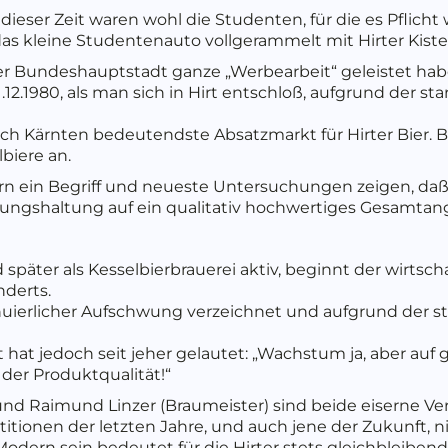
ieser Zeit waren wohl die Studenten, für die es Pflicht w
das kleine Studentenauto vollgerammelt mit Hirter Kis
er Bundeshauptstadt ganze „Werbearbeit“ geleistet habe
12.1980, als man sich in Hirt entschloß, aufgrund der sta
h Kärnten bedeutendste Absatzmarkt für Hirter Bier. Be
biere an.
ern ein Begriff und neueste Untersuchungen zeigen, daß 
ungshaltung auf ein qualitativ hochwertiges Gesamtan
 später als Kesselbierbrauerei aktiv, beginnt der wirtschaf
nderts.
tinuierlicher Aufschwung verzeichnet und aufgrund der 
hat jedoch seit jeher gelautet: „Wachstum ja, aber auf 
der Produktqualität!“
 und Raimund Linzer (Braumeister) sind beide eiserne Ver
stitionen der letzten Jahre, und auch jene der Zukunft, 
Modern sein bedeutet für die Hirter stets gleichbleiben