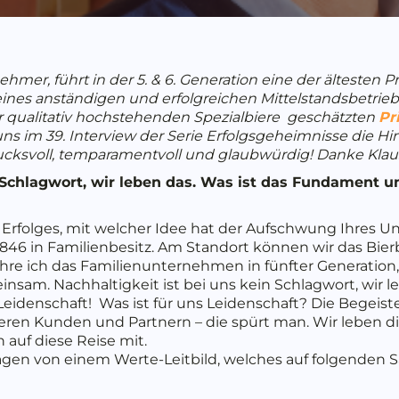
nehmer, führt in der 5. & 6. Generation eine der ältesten 
 eines anständigen und erfolgreichen Mittelstandsbetriebs
r qualitativ hochstehenden Spezialbiere geschätzten
Pr
t uns im 39. Interview der Serie Erfolgsgeheimnisse die 
drucksvoll, temparamentvoll und glaubwürdig! Danke Klaus
 Schlagwort, wir leben das. Was ist das Fundament un
 Erfolges, mit welcher Idee hat der Aufschwung Ihre
846 in Familienbesitz. Am Standort können wir das Bier
ühre ich das Familienunternehmen in fünfter Generation
insam. Nachhaltigkeit ist bei uns kein Schlagwort, wir 
 Leidenschaft! Was ist für uns Leidenschaft? Die Bege
seren Kunden und Partnern – die spürt man. Wir leben 
auf diese Reise mit.
agen von einem Werte-Leitbild, welches auf folgenden S