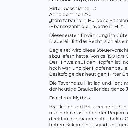
Hirter Geschichte……:
Anno domino 1270
„Item taberna in Hurde solvit tale
(Ebenso zahlt die Taverne in Hirt 1 
Dieser ersten Erwähnung im Güter
Brauerei Hirt das Recht, sich als 
Begleitet wird diese Steuervorsc
abzuliefern hatte. Von ca. 150 Idra
Der Hinweis auf den Hopfen ist In
hoch war, und der Hopfenanbau ei
Besitzfolge des heutigen Hirter B
Die Taverne zu Hirt lag und liegt
der heutige Braukeller das ganze Ja
Der Hirter Mythos
Braukeller und Brauerei genießen s
nur in den Gasthöfen der Region a
direkt in der Brauerei abzuholen. 
hohen Bekanntheitsgrad und geno