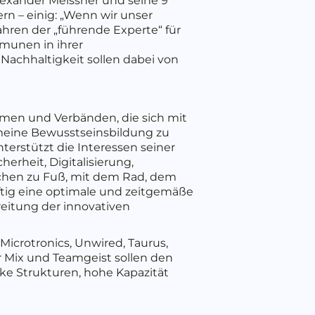
Alexander Meissner und seine 9
n – einig: „Wenn wir unser
ren der „führende Experte“ für
munen in ihrer
Nachhaltigkeit sollen dabei von
hmen und Verbänden, die sich mit
emeine Bewusstseinsbildung zu
rstützt die Interessen seiner
erheit, Digitalisierung,
chen zu Fuß, mit dem Rad, dem
nftig eine optimale und zeitgemäße
eitung der innovativen
 Microtronics, Unwired, Taurus,
r Mix und Teamgeist sollen den
arke Strukturen, hohe Kapazität