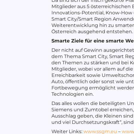
Da sind sich der frisch gekürte Pr
Mitglieder aus 5 österreichische
Innovations-Potential, Know-How 
Smart City/Smart Region Anwendu
Weiterentwicklung hin zu smarten
Österreich ausgehend entstehen.
Smarte Ziele für eine smarte We
Der nicht auf Gewinn ausgerichtet
dem Thema Smart City, Smart Regio
den Themen zu stärken und bei Ko
Mitglieder, wobei vor allem auf di
Erreichbarkeit sowie Umweltscho
Auto, öffentlich oder sonst wie u
Fortbewegung ermöglicht werden. 
Technologien ein.
Das alles wollen die beteiligten Un
Siemens und Zumtobel erreichen, s
Ausschlag geben, die Kleinen sind 
und viel Durchsetzungskraft“, sin
Weiter Links:
www.ssgm.eu
–
www.