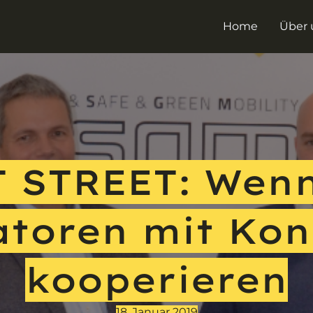
Home
Über 
 STREET: Wen
atoren mit Kon
kooperieren
18. Januar 2019