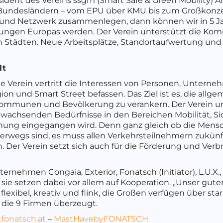
äsident des Vereins ssgm (Smart Safe & Green Mobility) 
n Bundesländern – vom EPU über KMU bis zum Großkonzer
und Netzwerk zusammenlegen, dann können wir in 5 Jah
ngen Europas werden. Der Verein unterstützt die Kom
 Städten. Neue Arbeitsplätze, Standortaufwertung und 
lt
e Verein vertritt die Interessen von Personen, Unterne
n und Smart Street befassen. Das Ziel ist es, die allg
mmunen und Bevölkerung zu verankern. Der Verein unte
e wachsenden Bedürfnisse in den Bereichen Mobilität, Sich
nung eingegangen wird. Denn ganz gleich ob die Mens
nterwegs sind, es muss allen Verkehrsteilnehmern zukü
Der Verein setzt sich auch für die Förderung und Verbr
ternehmen Congaia, Exterior, Fonatsch (Initiator), L.U.X.,
ie setzen dabei vor allem auf Kooperation. „Unser gute
flexibel, kreativ und flink, die Großen verfügen über st
d die 9 Firmen überzeugt.
fonatsch.at
–
MastHavebyFONATSCH