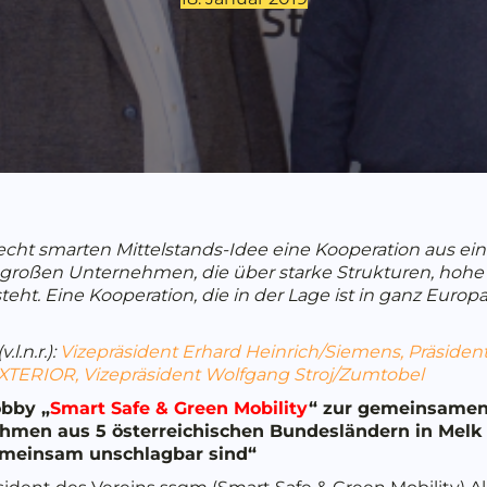
 echt smarten Mittelstands-Idee eine Kooperation aus ein
großen Unternehmen, die über starke Strukturen, hohe 
teht. Eine Kooperation, die in der Lage ist in ganz Eur
.n.r.):
Vizepräsident Erhard Heinrich/Siemens, Präsiden
EXTERIOR, Vizepräsident Wolfgang Stroj/Zumtobel
obby „
Smart Safe & Green Mobility
“ zur gemeinsame
hmen aus 5 österreichischen Bundesländern in Melk
meinsam unschlagbar sind“