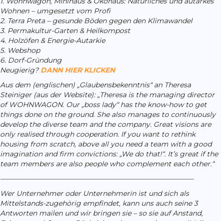
1. Wohnwagon, Minihaus & Ökohaus: Natürliches und autarkes
Wohnen – umgesetzt vom Profi
2. Terra Preta – gesunde Böden gegen den Klimawandel
3. Permakultur-Garten & Heilkompost
4. Holzöfen & Energie-Autarkie
5. Webshop
6. Dorf-Gründung
Neugierig?
DANN HIER KLICKEN
Aus dem (englischen) „Glaubensbekenntnis“ an Theresa
Steiniger (aus der Website): „Theresa is the managing director
of WOHNWAGON. Our „boss lady“ has the know-how to get
things done on the ground. She also manages to continuously
develop the diverse team and the company. Great visions are
only realised through cooperation. If you want to rethink
housing from scratch, above all you need a team with a good
imagination and firm convictions: „We do that!“. It’s great if the
team members are also people who complement each other.“
————————————————————————————
Wer Unternehmer oder Unternehmerin ist und sich als
Mittelstands-zugehörig empfindet, kann uns auch seine 3
Antworten mailen und wir bringen sie – so sie auf Anstand,