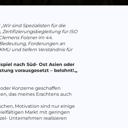
„Wir sind Spezialisten für die
 Zertifizierungsbegleitung für ISO
 Clemens Foisner im 44.
s-Bedeutung, Forderungen an
KMU und tiefem Verständnis für
spiel nach Süd- Ost Asien oder
stung vorausgesetzt – belohnt!.
„
 oder Konzerne geschaffen
ehen, das meines Erachtens auch
schen, Motivation sind nur einige
vielfältigen Markt mit geringen
el- Unternehmen realisieren