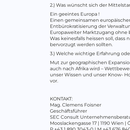
2.) Was wünscht sich der Mittelst
Ein geeintes Europa !
Einen gemeinsamen europäischen Ma
Entbürokratisierung der Verwalt
Europaweiter Marktzugang ohne b
Was keinesfalls heissen soll, das
bervorzugt werden sollten.
3.) Welche wichtige Erfahrung ode
Mut zur geographischen Expansion
auch nach Afrika wird – Wettbewer
unser Wissen und unser Know- Ho
vor.
KONTAKT:
Mag. Clemens Foisner
Geschäftsführer
SEC Consult Unternehmensbera
Mooslackengasse 17 | 1190 Wien | 
P +43 1 890 3043-0 | M +43 676 840