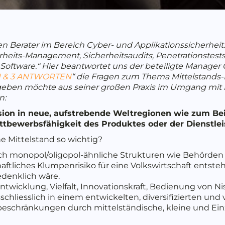
en Berater im Bereich Cyber- und Applikationssicherheit: 
heits-Management, Sicherheitsaudits, Penetrationstests,
Software.“ Hier beantwortet uns der beteiligte Manager
N & 3 ANTWORTEN
“ die Fragen zum Thema Mittelstand
rgeben möchte aus seiner großen Praxis im Umgang mit 
n:
ion in neue, aufstrebende Weltregionen wie zum Bei
ettbewerbsfähigkeit des Produktes oder der Dienstlei
e Mittelstand so wichtig?
ch monopol/oligopol-ähnliche Strukturen wie Behörden
aftliches Klumpenrisiko für eine Volkswirtschaft entst
edenklich wäre.
Entwicklung, Vielfalt, Innovationskraft, Bedienung von Ni
schliesslich in einem entwickelten, diversifizierten und 
schränkungen durch mittelständische, kleine und Einz