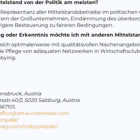
telstand von der Politik am meisten?
 Repräsentanz aller Mittelstandsbetriebe im politischen
etern der Großunternehmen, Eindämmung des überbord
igere Besteuerung zu faireren Bedingungen.
ng oder Erkenntnis möchte ich mit anderen Mittelsta
sich optimalerweise mit qualitätsvollen Nischenange
e Pflege von adäquaten Netzwerken in Wirtschaftsclu
bbying.
nnsbruck, Austria
str.40/2, 5020 Salzburg, Austria
 567101,
office@art-kunstmesse.com
.php/de/
rary.com/index.php/de/