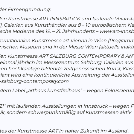
 der Firmengründung:
len Kunstmesse ART INNSBRUCK und laufende Veranstalt
), Galerien aus Kunsthändler aus 8 – 10 europäischem N
sche Moderne des 19. – 21. Jahrhunderts – www.art-inn
ternationalen Kunstmesse art-vienna in Wien (Progra
nischen Museum und in der Messe Wien (aktuelle inakti
onalen Kunstmesse ART SALZBURG CONTEMPORARY & A
einmal jährlich im Messezentrum Salzburg. Galerien aus 
en hochkarätige bildende zeitgenössischen Kunst, Klas
lant wird eine kontinuierliche Ausweitung der Ausstell
t-salzburg-contemporary.com
 dem Label „arthaus kunstfreihaus“ – wegen Fokussier
m21“ mit laufenden Ausstellungen in Innsbruck – wegen 
onär, sondern schwerpunktmäßig auf Kunstmessen aktiv
tes der Kunstmesse ART in naher Zukunft im Ausland .