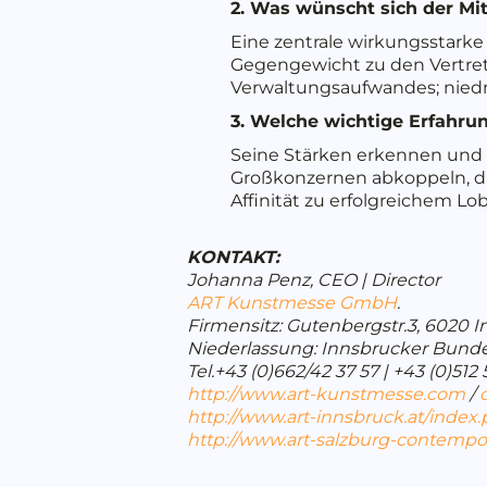
2. Was wünscht sich der Mit
Eine zentrale wirkungsstarke
Gegengewicht zu den Vertr
Verwaltungsaufwandes; niedr
3. Welche wichtige Erfahru
Seine Stärken erkennen und 
Großkonzernen abkoppeln, di
Affinität zu erfolgreichem Lo
KONTAKT:
Johanna Penz, CEO | Director
ART Kunstmesse GmbH
.
Firmensitz: Gutenbergstr.3, 6020 I
Niederlassung: Innsbrucker Bundes
Tel.+43 (0)662/42 37 57 | +43 (0)512
http://www.art-kunstmesse.com
/
http://www.art-innsbruck.at/index
http://www.art-salzburg-contempo