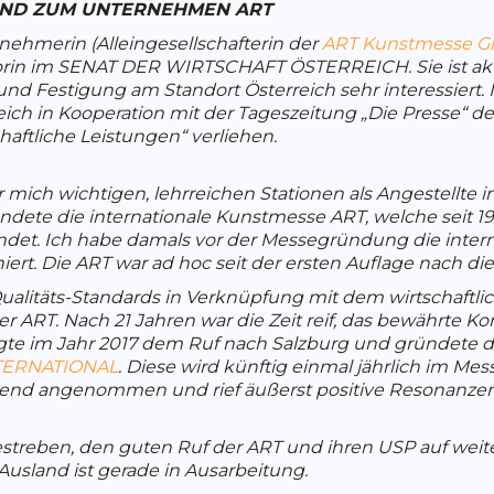
UND ZUM UNTERNEHMEN ART
ernehmerin (Alleingesellschafterin der
ART Kunstmesse 
rin im SENAT DER WIRTSCHAFT ÖSTERREICH. Sie ist akti
d Festigung am Standort Österreich sehr interessiert. 
ch in Kooperation mit der Tageszeitung „Die Presse“ 
haftliche Leistungen“ verliehen.
mich wichtigen, lehrreichen Stationen als Angestellte 
ete die internationale Kunstmesse ART, welche seit 19
findet. Ich habe damals vor der Messegründung die inter
t. Die ART war ad hoc seit der ersten Auflage nach dies
ualitäts-Standards in Verknüpfung mit dem wirtschaftlic
 ART. Nach 21 Jahren war die Zeit reif, das bewährte K
olgte im Jahr 2017 dem Ruf nach Salzburg und gründete d
TERNATIONAL
. Diese wird künftig einmal jährlich im Me
gend angenommen und rief äußerst positive Resonanzen 
streben, den guten Ruf der ART und ihren USP auf weit
usland ist gerade in Ausarbeitung.