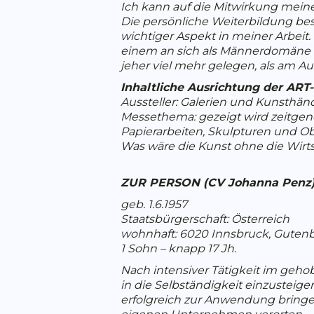
Ich kann auf die Mitwirkung mein
Die persönliche Weiterbildung bes
wichtiger Aspekt in meiner Arbeit.
einem an sich als Männerdomäne as
jeher viel mehr gelegen, als am A
Inhaltliche Ausrichtung der ART
Aussteller: Galerien und Kunsthänd
Messethema: gezeigt wird zeitgenö
Papierarbeiten, Skulpturen und Ob
Was wäre die Kunst ohne die Wirts
ZUR PERSON (CV Johanna Penz)
geb. 1.6.1957
Staatsbürgerschaft: Österreich
wohnhaft: 6020 Innsbruck, Gutenb
1 Sohn – knapp 17 Jh.
Nach intensiver Tätigkeit im geh
in die Selbständigkeit einzusteig
erfolgreich zur Anwendung bringe