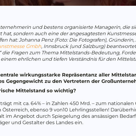
ernehmerin und bestens organisierte Managerin, die sic
t hat, sondern auch eine der angesagtesten Kunstmess
 hat: Johanna Penz (Foto: Die Fotografen), Gründerin, Al
unstmesse Gmbh
, Innsbruck (und Salzburg) beantwortet
“ die Fragen zum Thema Mittelstands-Bedeutung, Forder
inem ehrlichen und tiefen Verständnis für den Mittels
zentrale wirkungsstarke Repräsentanz aller Mittelsta
es Gegengewicht zu den Vertretern der Großuntern
sche Mittelstand so wichtig?
h trägt mit ca. 64% – in Zahlen 450 Mrd. – zum national
n Österreich, ebenso 9 von10 Lehrlingsstellen! Darüberhi
alt im Angebot durch Spiegelung des ansässigen Bedarf
äger und Gestalter des Landes ein.