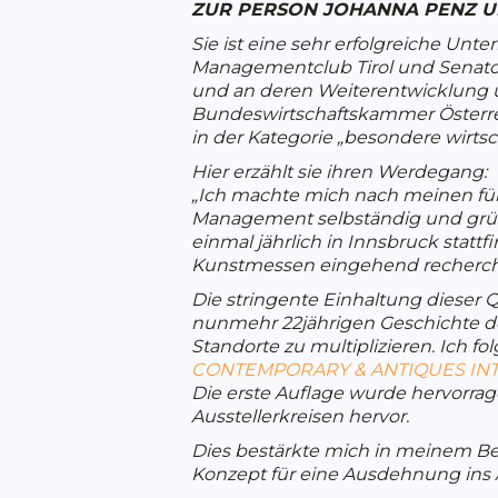
ZUR PERSON JOHANNA PENZ 
Sie ist eine sehr erfolgreiche Unt
Managementclub Tirol und Senato
und an deren Weiterentwicklung un
Bundeswirtschaftskammer Österrei
in der Kategorie „besondere wirtsc
Hier erzählt sie ihren Werdegang:
„Ich machte mich nach meinen für 
Management selbständig und gründ
einmal jährlich in Innsbruck statt
Kunstmessen eingehend recherchier
Die stringente Einhaltung dieser Q
nunmehr 22jährigen Geschichte der
Standorte zu multiplizieren. Ich f
CONTEMPORARY & ANTIQUES IN
Die erste Auflage wurde hervorra
Ausstellerkreisen hervor.
Dies bestärkte mich in meinem Be
Konzept für eine Ausdehnung ins A