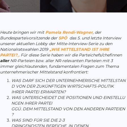
Heute bringen wir mit
Pamela Rendi-Wagner
, der
Bundesparteivorsitzende der
SPÖ
das
5. und letzte Interview
unserer aktuellen Lobby der Mitte-Interview-Serie zu den
Nationalratswahlen 2019
„WIE MITTELSTAND IST IHRE
PARTEI?
„
. Für diese Serie haben wir die Parteichefs/chefinnen
aller
NR-Parteien bzw. aller NR-relevanten Parteien mit 3
immer gleichlautenden, fundamentalen Fragen zum Thema
unternehmerischer Mittelstand konfrontiert:
WAS DARF SICH DER UNTERNEHMERISCHE MITTELSTAN
D VON DER ZUKÜNFTIGEN WIRTSCHAFTS-POLITIK
IHRER PARTEI ERWARTEN?
WAS UNTERSCHEIDET DIE POSITIONEN UND EINSTELLU
NGEN IHRER PARTEI
GGÜ. DEM MITTELSTAND VON DEN ANDEREN PARTEIEN
?
WAS SIND FÜR SIE DIE 2-3
DRINGENDSTEN BEREICHE, IN DENEN