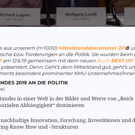
ese aus unserem (n=1000)
Mittelstandsbarometer 201
8
un
che bzw. Forderungen an die Politik. Sie wurden beim
D
am 12.6.19 gemeinsam mit dem neuen
Buch
BEST OF
“ präsentiert. Denn: Geht’s dem Mittelstand gut, geht’s u
ements besonders prominenter KMU-Unternehmer/innen 
DES 2019 AN DIE POLITIK
e)
standes in einer Welt in der Bilder und Werte von „Reic
 sozialen Abhängigkeit“ dominieren
 nachhaltige Innovation, Forschung, Investitionen und
ying-Know How und –Strukturen