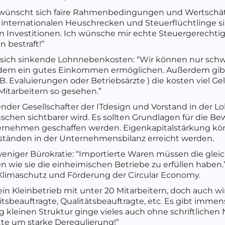
ünscht sich faire Rahmenbedingungen und Wertschät
e internationalen Heuschrecken und Steuerflüchtlinge s
n Investitionen. Ich wünsche mir echte Steuergerechtigk
n bestraft!”
t sich sinkende Lohnnebenkosten: “Wir können nur schw
tzdem ein gutes Einkommen ermöglichen. Außerdem gibt
B. Evaluierungen oder Betriebsärzte ) die kosten viel Ge
Mitarbeitern so gesehen.”
nder Gesellschafter der ITdesign und Vorstand in der L
hen sichtbarer wird. Es sollten Grundlagen für die Be
rnehmen geschaffen werden. Eigenkapitalstärkung könn
eständen in der Unternehmensbilanz erreicht werden.
 weniger Bürokratie: “Importierte Waren müssen die gl
en wie sie die einheimischen Betriebe zu erfüllen haben.”
Klimaschutz und Förderung der Circular Economy.
 ein Kleinbetrieb mit unter 20 Mitarbeitern, doch auch w
tsbeauftragte, Qualitätsbeauftragte, etc. Es gibt immen
tig kleinen Struktur ginge vieles auch ohne schriftliche
te um starke Deregulierung!”