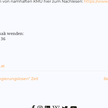
 von namhaften KMU hier zum Nachlesen:
https://www.
usak wenden:
 36
.at
egierungslosen“ Zeit
Be