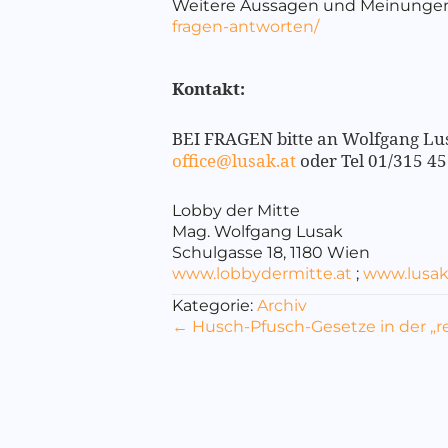
Weitere Aussagen und Meinungen
fragen-antworten/
Kontakt:
BEI FRAGEN bitte an Wolfgang L
office@lusak.at
oder Tel 01/315 45
Lobby der Mitte
Mag. Wolfgang Lusak
Schulgasse 18, 1180 Wien
www.lobbydermitte.at
;
www.lusak
Kategorie:
Archiv
Posts
← Husch-Pfusch-Gesetze in der „r
navigation