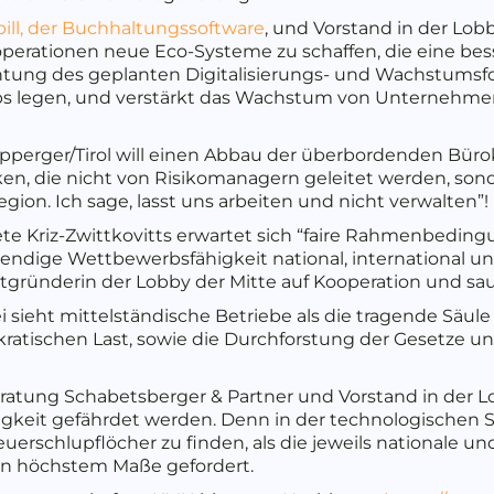
bill, der Buchhaltungssoftware
, und Vorstand in der Lob
perationen neue Eco-Systeme zu schaffen, die eine bes
chtung des geplanten Digitalisierungs- und Wachstumsfo
rtups legen, und verstärkt das Wachstum von Unterneh
erger/Tirol will einen Abbau der überbordenden Bürokr
nken, die nicht von Risikomanagern geleitet werden, so
ion. Ich sage, lasst uns arbeiten und nicht verwalten”!
 Kriz-Zwittkovitts erwartet sich “faire Rahmenbedingu
endige Wettbewerbsfähigkeit national, international 
Mitgründerin der Lobby der Mitte auf Kooperation und sa
i sieht mittelständische Betriebe als die tragende Säule 
ratischen Last, sowie die Durchforstung der Gesetze u
atung Schabetsberger & Partner und Vorstand in der Lo
gkeit gefährdet werden. Denn in der technologischen Sc
uerschlupflöcher zu finden, als die jeweils nationale un
ik in höchstem Maße gefordert.