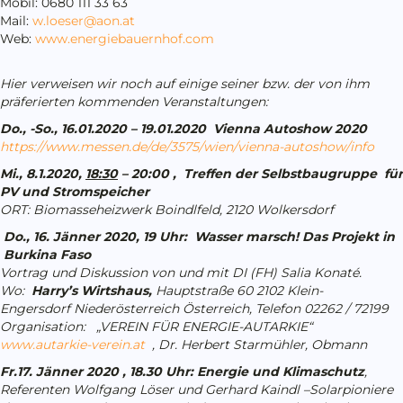
Mobil: 0680 111 33 63
Mail:
w.loeser@aon.at
Web:
www.energiebauernhof.com
Hier verweisen wir noch auf einige seiner bzw. der von ihm
präferierten kommenden Veranstaltungen:
Do., -So., 16.01.2020 – 19.01.2020
Vienna Autoshow 2020
https://www.messen.de/de/3575/wien/vienna-autoshow/info
Mi., 8.1.2020,
18:30
– 20:00 , Treffen der Selbstbaugruppe für
PV und Stromspeicher
ORT: Biomasseheizwerk Boindlfeld, 2120 Wolkersdorf
Do., 16. Jänner 2020, 19 Uhr: Wasser marsch! Das Projekt in
Burkina Faso
Vortrag und Diskussion von und mit DI (FH) Salia Konaté.
Wo:
Harry’s Wirtshaus,
Hauptstraße 60 2102 Klein-
Engersdorf Niederösterreich Österreich, Telefon 02262 / 72199
Organisation: „VEREIN FÜR ENERGIE-AUTARKIE“
www.autarkie-verein.at
, Dr. Herbert Starmühler, Obmann
Fr.17. Jänner 2020 , 18.30 Uhr: Energie und Klimaschutz
,
Referenten Wolfgang Löser und Gerhard Kaindl –Solarpioniere