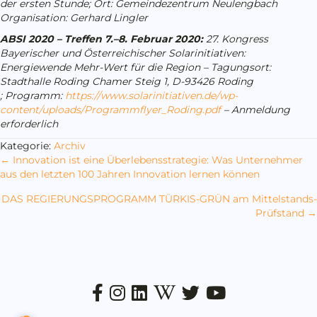
der ersten Stunde;
Ort: Gemeindezentrum Neulengbach
Organisation: Gerhard Lingler
ABSI 2020 – Treffen
7.–8. Februar 2020:
27.
Kongress
Bayerischer und Österreichischer Solarinitiativen:
Energiewende Mehr-Wert für die Region –
Tagungsort:
Stadthalle Roding Chamer Steig 1, D-93426 Roding
;
Programm:
https://www.solarinitiativen.de/wp-
content/uploads/Programmflyer_Roding.pdf
–
Anmeldung
erforderlich
Kategorie:
Archiv
Posts
← Innovation ist eine Überlebensstrategie: Was Unternehmer
aus den letzten 100 Jahren Innovation lernen können
navigation
DAS REGIERUNGSPROGRAMM TÜRKIS-GRÜN am Mittelstands-
Prüfstand →