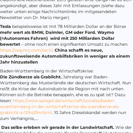
angekündigt, aber dieses Jahr mit Entlassungen (siehe dazu
weiter unten einige Nachrichtenlinks im mitgesendeten
Newsletter von Dr. Mario Herger).
Tesla
beispielsweise ist mit 78 Milliarden Dollar an der Börse
mehr wert als BMW, Daimler, GM oder Ford.
Waymo
(=Autonomes Fahren) wird mit 250 Milliarden Dollar
bewertet
– ohne noch einen signifkanten Umsatz zu machen.
https://waymo.com/tech/
.
China schafft es neue,
zukunftsweisende Automobilfabriken in weniger als einem
Jahr hinzustellen
Baden-Württemberg in der Wirtschaftskrise:
Die Zündkerze als Grablicht.
Jahrelang war Baden-
Württemberg das Musterländle der deutschen Wirtschaft. Nun
reißt die Krise der Autoindustrie die Region mit nach unten.
Können sich die Betriebe berappeln, ehe es zu spät ist? Dazu
lesen:
https://www.spiegel.de/wirtschaft/soziales/baden-
wuerttemberg-in-der-wirtschaftskrise-die-zuendkerze-als-
grablicht-a-1294294.html
. 10 Jahre Dieselskandal werden nun
zum Verhängnis,….
Das selbe erleben wir gerade in der Landwirtschaft.
Wie der