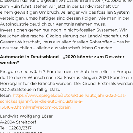
Dieselskandal für die gesamte (fossile Brennstoff-)Autobranche
zum Ruin führt, stehen wir jetzt in der Landwirtschaft vor
einem gewaltigen Umbruch. Je länger wir das fossilen System
verteidigen, umso heftiger sind dessen Folgen, wie man in der
Autoindustrie deutlich zur Kenntnis nehmen muss.
Investitionen gehen nur noch in nicht-fossilen Systemen. Wir
brauchen eine rasche Ökologisierung der Landwirtschaft und
Gesamt-Wirtschaft, raus aus allen fossilen Rohstoffen – das ist
unausweichlich – alleine aus wirtschaftlichen Gründen.
Automarkt in Deutschland – „2020 könnte zum Desaster
werden“
Ein gutes neues Jahr? Für die meisten Autohersteller in Europa
dürfte dieser Wunsch nach Sarkasmus klingen, 2020 könnte ein
Horrorjahr für die Branche werden. Der Grund: Erstmals werden
CO2-Strafsteuern fällig. Dazu
lesen:
https://www.spiegel.de/auto/aktuell/autojahr-2020-das-
schicksalsjahr-fuer-die-auto-industrie-a-
1301640.html#ref=recom-outbrain
Landwirt Wolfgang Löser
A-2004 Streitdorf
Tel.: 02269/2317