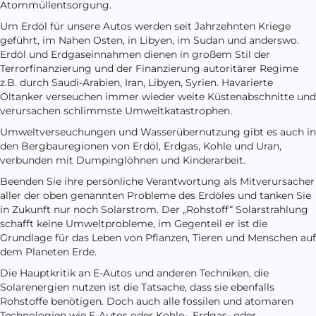
Atommüllentsorgung.
Um Erdöl für unsere Autos werden seit Jahrzehnten Kriege
geführt, im Nahen Osten, in Libyen, im Sudan und anderswo.
Erdöl und Erdgaseinnahmen dienen in großem Stil der
Terrorfinanzierung und der Finanzierung autoritärer Regime
z.B. durch Saudi-Arabien, Iran, Libyen, Syrien. Havarierte
Öltanker verseuchen immer wieder weite Küstenabschnitte und
verursachen schlimmste Umweltkatastrophen.
Umweltverseuchungen und Wasserübernutzung gibt es auch in
den Bergbauregionen von Erdöl, Erdgas, Kohle und Uran,
verbunden mit Dumpinglöhnen und Kinderarbeit.
Beenden Sie ihre persönliche Verantwortung als Mitverursacher
aller der oben genannten Probleme des Erdöles und tanken Sie
in Zukunft nur noch Solarstrom. Der „Rohstoff“ Solarstrahlung
schafft keine Umweltprobleme, im Gegenteil er ist die
Grundlage für das Leben von Pflanzen, Tieren und Menschen auf
dem Planeten Erde.
Die Hauptkritik an E-Autos und anderen Techniken, die
Solarenergien nutzen ist die Tatsache, dass sie ebenfalls
Rohstoffe benötigen. Doch auch alle fossilen und atomaren
Technologien wie E-Autos oder Kohle-, Erdgas- oder