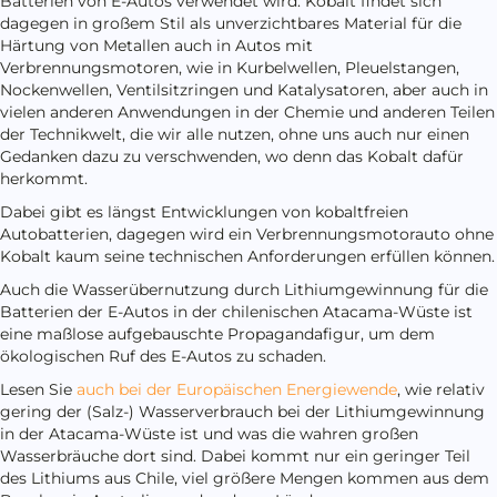
Batterien von E-Autos verwendet wird. Kobalt findet sich
dagegen in großem Stil als unverzichtbares Material für die
Härtung von Metallen auch in Autos mit
Verbrennungsmotoren, wie in Kurbelwellen, Pleuelstangen,
Nockenwellen, Ventilsitzringen und Katalysatoren, aber auch in
vielen anderen Anwendungen in der Chemie und anderen Teilen
der Technikwelt, die wir alle nutzen, ohne uns auch nur einen
Gedanken dazu zu verschwenden, wo denn das Kobalt dafür
herkommt.
Dabei gibt es längst Entwicklungen von kobaltfreien
Autobatterien, dagegen wird ein Verbrennungsmotorauto ohne
Kobalt kaum seine technischen Anforderungen erfüllen können.
Auch die Wasserübernutzung durch Lithiumgewinnung für die
Batterien der E-Autos in der chilenischen Atacama-Wüste ist
eine maßlose aufgebauschte Propagandafigur, um dem
ökologischen Ruf des E-Autos zu schaden.
Lesen Sie
auch bei der Europäischen Energiewende
, wie relativ
gering der (Salz-) Wasserverbrauch bei der Lithiumgewinnung
in der Atacama-Wüste ist und was die wahren großen
Wasserbräuche dort sind. Dabei kommt nur ein geringer Teil
des Lithiums aus Chile, viel größere Mengen kommen aus dem