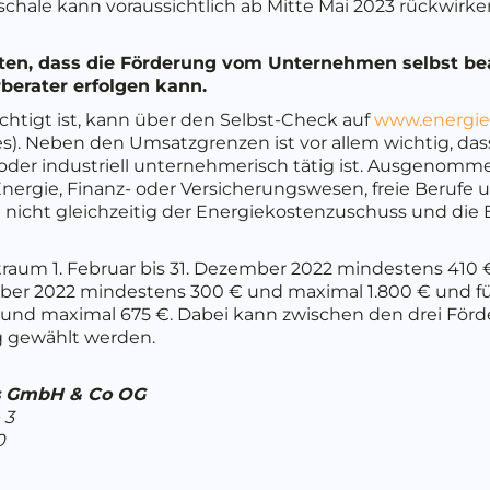
hale kann voraussichtlich ab Mitte Mai 2023 rückwirken
chten, dass die Förderung vom Unternehmen selbst b
berater erfolgen kann.
tigt ist, kann über den Selbst-Check auf
www.energie
 Neben den Umsatzgrenzen ist vor allem wichtig, dass 
oder industriell unternehmerisch tätig ist. Ausgenom
rgie, Finanz- oder Versicherungswesen, freie Berufe u
m nicht gleichzeitig der Energiekostenzuschuss und di
traum 1. Februar bis 31. Dezember 2022 mindestens 410 
mber 2022 mindestens 300 € und maximal 1.800 € und für 
und maximal 675 €. Dabei kann zwischen den drei Förd
g gewählt werden.
gs GmbH & Co OG
 3
0