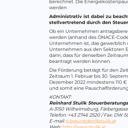
berechnet. Die Energiekostenpausc
werden
Administrativ ist dabei zu bea
stellvertretend durch den Steuer
Ob ein Unternehmen antragsberech
werden (anhand des ÖNACE-Codes).
Unternehmen ist, das gewerblich 
Unternehmen aus den Sektoren Ene
darin, dass für denselben Zeitrau
beantragt werden können.
Die Förderung beträgt für den Zei
Zeitraum 1. Februar bis 30. Septe
Dezember 2022 mindestens 110 € 
und somit eine Pauschalförderun
KONTAKT:
Reinhard Stulik Steuerberatun
A-3150 Wilhelmsburg, Färbergasse
Telefon: +43 2746 2520 / Fax: DW 5
E-mail:
k.brauneder@stulik.at
Web:
http://www.stulik.at