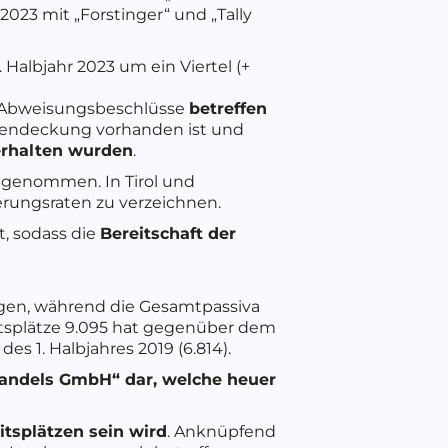
2023 mit „Forstinger“ und „Tally
. Halbjahr 2023 um ein Viertel (+
se Abweisungsbeschlüsse
betreffen
stendeckung vorhanden ist und
erhalten wurden
.
abgenommen. In Tirol und
gerungsraten zu verzeichnen.
t, sodass die
Bereitschaft der
egen, während die Gesamtpassiva
eitsplätze 9.095 hat gegenüber dem
s 1. Halbjahres 2019 (6.814).
lhandels GmbH“ dar, welche heuer
itsplätzen sein wird
. Anknüpfend