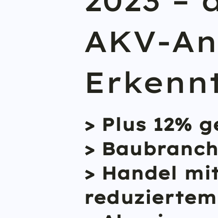
2023 – 
AKV-An
Erkenn
> Plus 12% g
> Baubranch
> Handel mi
reduziertem