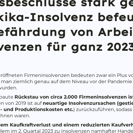
sbeschlüsse stark g
kika-Insolvenz befeu
efährdung von Arbei
venzen für ganz 202
3 eröffneten Firmeninsolvenzen bedeuten zwar ein Plus
 man ziemlich genau auf dem Niveau vor der Pandemie l
wurden.
ebaute
Rückstau von circa 2.000 Firmeninsolvenzen is
en von 2019 ist auf
neuartige Insolvenzursachen (gesti
- und Produktionskosten etc.
) zurückzuführen, sodas
ichnen waren.
nem Kaufkraftverlust und einem reduzierten Kaufverh
 allem im 2. Quartal 2023 zu Insolvenzen namhafter Han