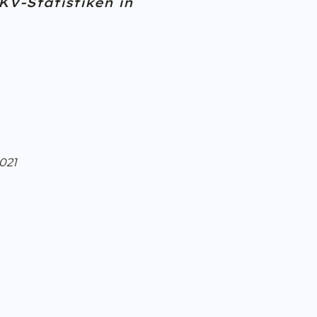
AKV-Statistiken
in
021