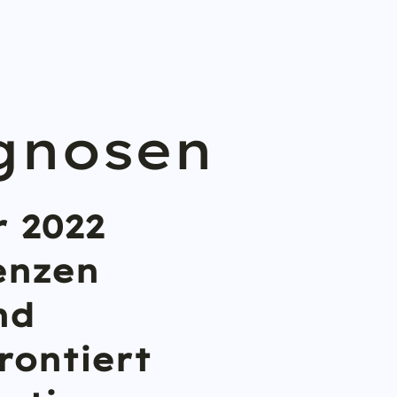
gnosen
r 2022
enzen
nd
rontiert