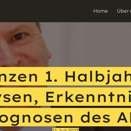
Home
Über 
nzen 1. Halbjah
sen, Erkenntn
ognosen des 
12. Juli 2023