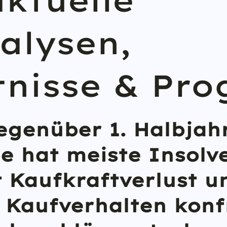
aktuelle
alysen,
tnisse & Pro
egenüber 1. Halbjah
e hat meiste Insolv
t Kaufkraftverlust u
 Kaufverhalten konf