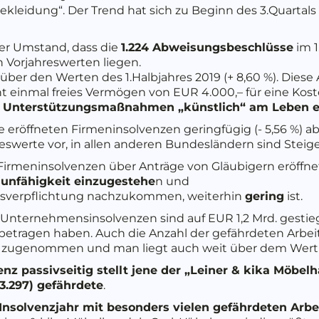
ekleidung“. Der Trend hat sich zu Beginn des 3.Quartals 
der Umstand, dass die
1.224 Abweisungsbeschlüsse
im 1
n Vorjahreswerten liegen.
 über den Werten des 1.Halbjahres 2019 (+ 8,60 %). Die
cht einmal freies Vermögen von EUR 4.000,– für eine Ko
he Unterstützungsmaßnahmen „künstlich“ am Leben 
 eröffneten Firmeninsolvenzen geringfügig (- 5,56 %) 
hreswerte vor, in allen anderen Bundesländern sind Stei
 Firmeninsolvenzen über Anträge von Gläubigern eröffne
unfähigkeit einzugestehe
n und
agsverpflichtung nachzukommen, weiterhin
gering
ist.
 Unternehmensinsolvenzen sind auf EUR 1,2 Mrd. gesti
. betragen haben. Auch die Anzahl der gefährdeten Arb
 % zugenommen und man liegt auch weit über dem Wert de
z passivseitig stellt jene der „Leiner & kika Möbe
3.297) gefährdete
.
 Insolvenzjahr mit besonders vielen gefährdeten Arbe