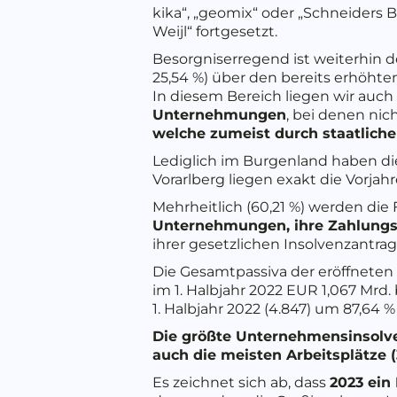
kika“, „geomix“ oder „Schneiders B
Weijl“ fortgesetzt.
Besorgniserregend ist weiterhin 
25,54 %) über den bereits erhöhte
In diesem Bereich liegen wir auch
Unternehmungen
, bei denen ni
welche zumeist durch staatlic
Lediglich im Burgenland haben die
Vorarlberg liegen exakt die Vorja
Mehrheitlich (60,21 %) werden die
Unternehmungen, ihre Zahlungs
ihrer gesetzlichen Insolvenzantr
Die Gesamtpassiva der eröffneten
im 1. Halbjahr 2022 EUR 1,067 Mrd
1. Halbjahr 2022 (4.847) um 87,64
Die größte Unternehmensinsolven
auch die meisten Arbeitsplätze (
Es zeichnet sich ab, dass
2023 ein