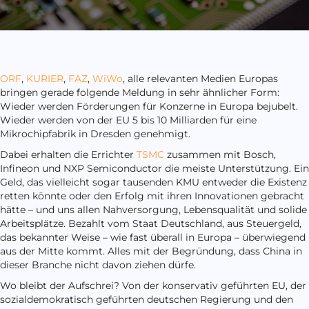
ORF
,
KURIER
,
FAZ
,
WiWo
, alle relevanten Medien Europas
bringen gerade folgende Meldung in sehr ähnlicher Form:
Wieder werden Förderungen für Konzerne in Europa bejubelt.
Wieder werden von der EU 5 bis 10 Milliarden für eine
Mikrochipfabrik in Dresden genehmigt.
Dabei erhalten die Errichter
TSMC
zusammen mit Bosch,
Infineon und NXP Semiconductor die meiste Unterstützung. Ein
Geld, das vielleicht sogar tausenden KMU entweder die Existenz
retten könnte oder den Erfolg mit ihren Innovationen gebracht
hätte – und uns allen Nahversorgung, Lebensqualität und solide
Arbeitsplätze. Bezahlt vom Staat Deutschland, aus Steuergeld,
das bekannter Weise – wie fast überall in Europa – überwiegend
aus der Mitte kommt. Alles mit der Begründung, dass China in
dieser Branche nicht davon ziehen dürfe.
Wo bleibt der Aufschrei? Von der konservativ geführten EU, der
sozialdemokratisch geführten deutschen Regierung und den