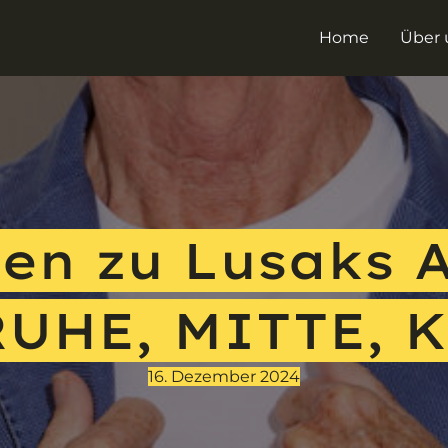
Home
Über 
en zu Lusaks A
RUHE, MITTE, 
16. Dezember 2024