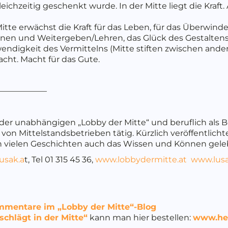
eichzeitig geschenkt wurde. In der Mitte liegt die Kraft.
te erwächst die Kraft für das Leben, für das Überwinde
rnen und Weitergeben/Lehren, das Glück des Gestaltens
wendigkeit des Vermittelns (Mitte stiften zwischen ande
acht. Macht für das Gute.
——————
er unabhängigen „Lobby der Mitte“ und beruflich als B
von Mittelstandsbetrieben tätig. Kürzlich veröffentlich
n vielen Geschichten auch das Wissen und Können gelebte
usak.a
t, Tel 01 315 45 36,
www.lobbydermitte.at
www.lusa
mentare im „Lobby der Mitte“-Blog
schlägt in der Mitte“
kann man hier bestellen:
www.her