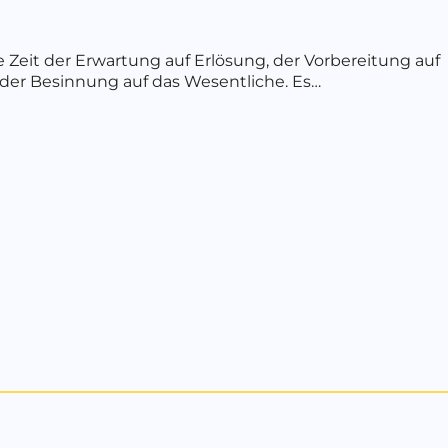
e Zeit der Erwartung auf Erlösung, der Vorbereitung auf
, der Besinnung auf das Wesentliche. Es…
bout Willkommen zu Lusaks Advent I mit STAUNEN, 