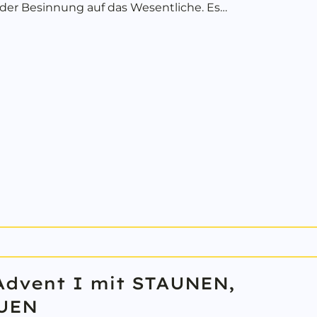
, der Besinnung auf das Wesentliche. Es…
bout Willkommen zu Lusaks Advent II mit ENTSCHU
Advent I mit STAUNEN,
UEN