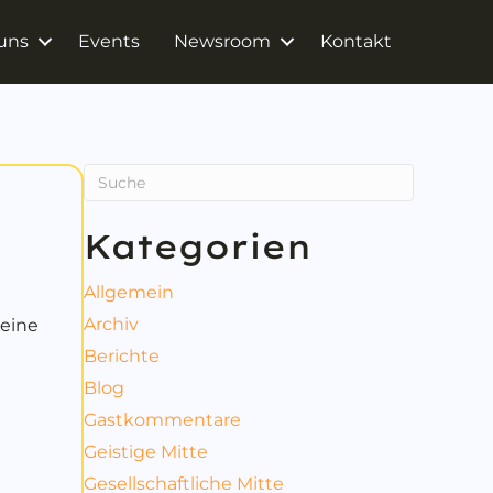
uns
Events
Newsroom
Kontakt
Kategorien
Allgemein
Archiv
 eine
Berichte
, GESUNDHEIT, GANZHEIT
Blog
Gastkommentare
Geistige Mitte
Gesellschaftliche Mitte