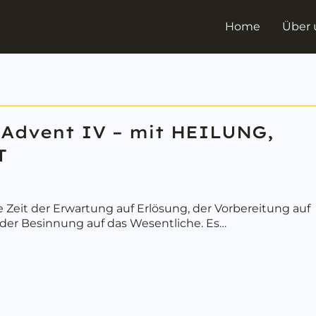
Home
Über 
e
 Advent IV – mit HEILUNG,
T
e Zeit der Erwartung auf Erlösung, der Vorbereitung auf
, der Besinnung auf das Wesentliche. Es…
bout Willkommen bei Lusaks Advent IV – mit HEILUNG