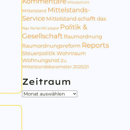
Kommentare
Mittelschicht
Mittelstands-
Mittelstand
LDIGUNG, VERGEBUNG, VERSÖHNUNG
Service
Mittelstand schafft das
Politik &
Ngo
Nonprofit
paypal
Gesellschaft
Raumordnung
Reports
Raumordnungsreform
Steuerpolitik
Wohnraum
Wohnungsnot
Zu
Mittelstandsbarometer 2020/21
Zeitraum
Zeitraum