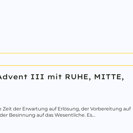
dvent III mit RUHE, MITTE,
e Zeit der Erwartung auf Erlösung, der Vorbereitung auf
, der Besinnung auf das Wesentliche. Es…
out Willkommen zu Lusaks Advent III mit RUHE, MITTE