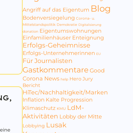
Blog
Angriff auf das Eigentum
Bodenversiegelung
Corona- u.
Mittelstandspolitik
Demokratie
Digitalisierung
Eigentumswohnungen
donation
Einfamilienhäuser
Enteignung
Erfolgs-Geheimnisse
Erfolgs-Unternehmerinnen
EU
Für Journalisten
Gastkommentare
Good
Corona News
Hero Jury
help
Bericht
HiTec/Nachhaltigkeit/Marken
NG,
Inflation
Kalte Progression
LdM-
Klimaschutz
KMU
Aktivitäten
Lobby der Mitte
Lusak
Lobbying
 eine