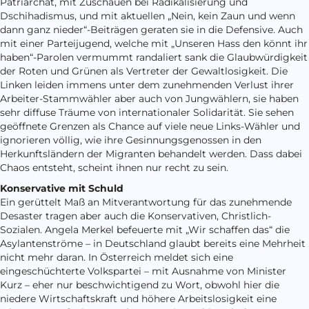
Patriarchat, mit Zuschauen bei Radikalisierung und
Dschihadismus, und mit aktuellen „Nein, kein Zaun und wenn
dann ganz nieder“-Beiträgen geraten sie in die Defensive. Auch
mit einer Parteijugend, welche mit „Unseren Hass den könnt ihr
haben“-Parolen vermummt randaliert sank die Glaubwürdigkeit
der Roten und Grünen als Vertreter der Gewaltlosigkeit. Die
Linken leiden immens unter dem zunehmenden Verlust ihrer
Arbeiter-Stammwähler aber auch von Jungwählern, sie haben
sehr diffuse Träume von internationaler Solidarität. Sie sehen
geöffnete Grenzen als Chance auf viele neue Links-Wähler und
ignorieren völlig, wie ihre Gesinnungsgenossen in den
Herkunftsländern der Migranten behandelt werden. Dass dabei
Chaos entsteht, scheint ihnen nur recht zu sein.
Konservative mit Schuld
Ein gerüttelt Maß an Mitverantwortung für das zunehmende
Desaster tragen aber auch die Konservativen, Christlich-
Sozialen. Angela Merkel befeuerte mit „Wir schaffen das“ die
Asylantenströme – in Deutschland glaubt bereits eine Mehrheit
nicht mehr daran. In Österreich meldet sich eine
eingeschüchterte Volkspartei – mit Ausnahme von Minister
Kurz – eher nur beschwichtigend zu Wort, obwohl hier die
niedere Wirtschaftskraft und höhere Arbeitslosigkeit eine