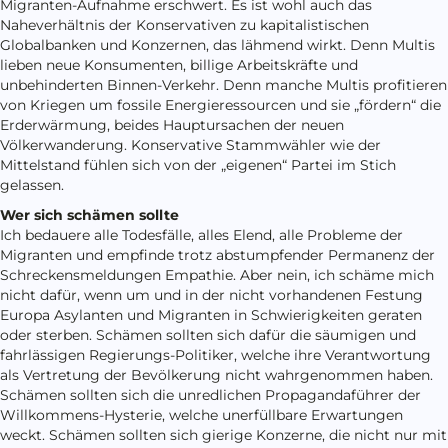
Migranten-Aufnahme erschwert. Es ist wohl auch das
Naheverhältnis der Konservativen zu kapitalistischen
Globalbanken und Konzernen, das lähmend wirkt. Denn Multis
lieben neue Konsumenten, billige Arbeitskräfte und
unbehinderten Binnen-Verkehr. Denn manche Multis profitieren
von Kriegen um fossile Energieressourcen und sie „fördern“ die
Erderwärmung, beides Hauptursachen der neuen
Völkerwanderung. Konservative Stammwähler wie der
Mittelstand fühlen sich von der „eigenen“ Partei im Stich
gelassen.
Wer sich schämen sollte
Ich bedauere alle Todesfälle, alles Elend, alle Probleme der
Migranten und empfinde trotz abstumpfender Permanenz der
Schreckensmeldungen Empathie. Aber nein, ich schäme mich
nicht dafür, wenn um und in der nicht vorhandenen Festung
Europa Asylanten und Migranten in Schwierigkeiten geraten
oder sterben. Schämen sollten sich dafür die säumigen und
fahrlässigen Regierungs-Politiker, welche ihre Verantwortung
als Vertretung der Bevölkerung nicht wahrgenommen haben.
Schämen sollten sich die unredlichen Propagandaführer der
Willkommens-Hysterie, welche unerfüllbare Erwartungen
weckt. Schämen sollten sich gierige Konzerne, die nicht nur mit