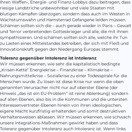
Ihren Waffen-, Energie- und Finanz-Lobbys dazu beitragen, dass
riesige Landstriche unbewohnbar und viele Staaten mit
blutigen Kämpfen überzogen, sondern dass auch im Westen in
Wachstumswahn und Hamsterrad Gefangene leiden müssen.
Schämen sollten sich die – auch gerade wieder in Paris – Gewalt
und Terror verbreitenden Gotteskrieger und alle, die mit ihnen
sympathisieren. Und schämen sollten sich alle, welche ihr Tun
zu Lasten eines Mittelstandes betreiben, der sich mit Fleiß und
Innovationskraft gegen den Niedergang Europas stemmt.
Toleranz gegenüber Intoleranz ist Intoleranz
Wir müssen erkennen, wie sehr die kapitalistisch bedingte
„Krisen-Kette“ Energiekrise – Finanzkrise – Klimakrise –
Nahrungsmittelkrise – Sozialkrise zu einer Todesspirale für die
Menschen wurde. Zu lösen ist diese Krise nur wenn die oben
genannten Verursacher nicht nur auf oberster Ebene (der
Hinweis „das ist ein EU-Problem“ ist reine Ablenkung) sondern
auf allen Ebenen, also bis in die Kommunen und die untersten
Interessenvertreter-Ebenen hinein von ihren ideologischen,
eigene Macht kurzfristig erhaltenden und somit destruktiven
Verhaltensweisen ablassen. Wir müssen erkennen, wie schwach
unsere Integrations-Maßnahmen gewirkt haben und dass
Toleranz gegenüber Intoleranz auch Intoleranz ist. Wenn links