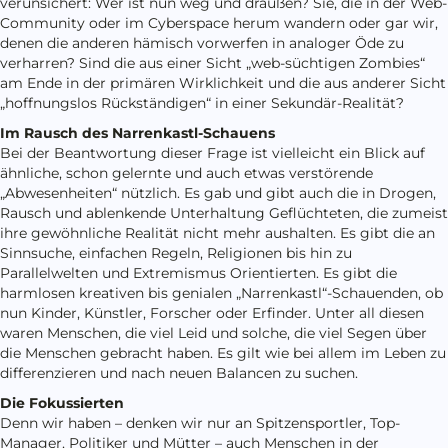
verunsichert: Wer ist nun weg und draußen? Sie, die in der Web-
Community oder im Cyberspace herum wandern oder gar wir,
denen die anderen hämisch vorwerfen in analoger Öde zu
verharren? Sind die aus einer Sicht „web-süchtigen Zombies“
am Ende in der primären Wirklichkeit und die aus anderer Sicht
„hoffnungslos Rückständigen“ in einer Sekundär-Realität?
Im Rausch des Narrenkastl-Schauens
Bei der Beantwortung dieser Frage ist vielleicht ein Blick auf
ähnliche, schon gelernte und auch etwas verstörende
„Abwesenheiten“ nützlich. Es gab und gibt auch die in Drogen,
Rausch und ablenkende Unterhaltung Geflüchteten, die zumeist
ihre gewöhnliche Realität nicht mehr aushalten. Es gibt die an
Sinnsuche, einfachen Regeln, Religionen bis hin zu
Parallelwelten und Extremismus Orientierten. Es gibt die
harmlosen kreativen bis genialen „Narrenkastl“-Schauenden, ob
nun Kinder, Künstler, Forscher oder Erfinder. Unter all diesen
waren Menschen, die viel Leid und solche, die viel Segen über
die Menschen gebracht haben. Es gilt wie bei allem im Leben zu
differenzieren und nach neuen Balancen zu suchen.
Die Fokussierten
Denn wir haben – denken wir nur an Spitzensportler, Top-
Manager, Politiker und Mütter – auch Menschen in der