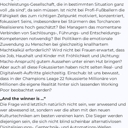
Hochleistungs-Gesellschaft, die in bestimmten Situation ganz
voll „da sind“, da sein müssen. Ist nicht bei Profi-Fußballern die
Fähigkeit des zum richtigen Zeitpunkt motiviert, konzentriert,
fokussiert Seins, insbesondere bei Stürmern des Torchancen
Realisierens hoch geschätzt? Bei Managern das momentane
Verbinden von Sachlösungs-, Führungs- und Entscheidungs-
Kompetenzen notwendig? Bei Politikern die emotionale
Zuwendung zu Menschen bei gleichzeitig knallhartem
Machtkalkül erforderlich? Wird nicht bei Frauen erwartet, dass
sie Job, Haushalt und Kinder mit Fröhlichkeit und (Achtung:
Macho-Anspruch) gutem Aussehen unter einen Hut bringen?
Aber auch all diese Fokussierten haben nicht selten Real- und
Digitalwelt-Auftritte gleichzeitig. Einschub: Ist uns bewusst,
dass in der Champions Leage 22 fokussierte Millionäre von
Millionen die eigene Realität hinter sich lassenden Working
Poor beobachtet werden?
„And the winner is …“
Die Frage wird letztlich natürlich nicht sein, wer anwesend und
wer abwesend ist, sondern wer die alten mit den neuen
Kulturtechniken am besten vereinen kann. Die Sieger werden
diejenigen sein, die sich nicht blind scheinbar alternativlosen
Digitalisierungs-, Gentechnik- und Automations-Wellen