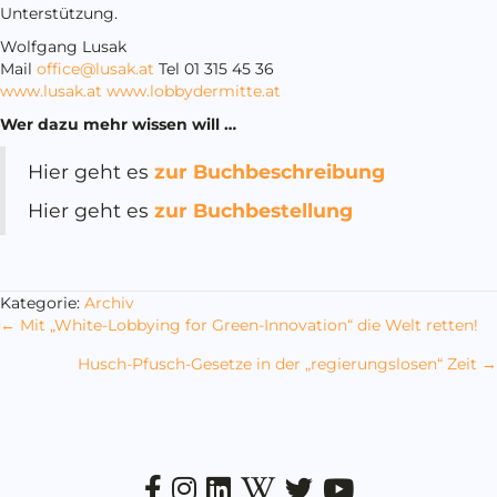
Unterstützung.
Wolfgang Lusak
Mail
office@lusak.at
Tel 01 315 45 36
www.lusak.at
www.lobbydermitte.at
Wer dazu mehr wissen will …
Hier geht es
zur Buchbeschreibung
Hier geht es
zur Buchbestellung
Kategorie:
Archiv
Posts
← Mit „White-Lobbying for Green-Innovation“ die Welt retten!
navigation
Husch-Pfusch-Gesetze in der „regierungslosen“ Zeit →