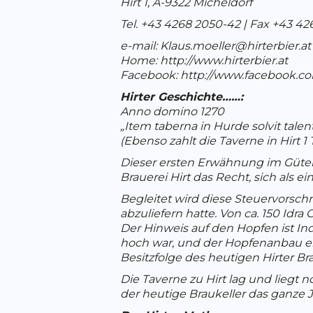
Hirt 1, A-9322 Micheldorf
Tel. +43 4268 2050-42 | Fax +43 42
e-mail: Klaus.moeller@hirterbier.at
Home: http://www.hirterbier.at
Facebook: http://www.facebook.co
Hirter Geschichte……:
Anno domino 1270
„Item taberna in Hurde solvit talen
(Ebenso zahlt die Taverne in Hirt 1 
Dieser ersten Erwähnung im Güter
Brauerei Hirt das Recht, sich als e
Begleitet wird diese Steuervorsch
abzuliefern hatte. Von ca. 150 Idra
Der Hinweis auf den Hopfen ist In
hoch war, und der Hopfenanbau ei
Besitzfolge des heutigen Hirter B
Die Taverne zu Hirt lag und liegt
der heutige Braukeller das ganze Ja