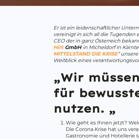
Er ist ein leidenschaftlicher Unter
vereinigt in sich all die Tugenden 
CEO der in
ganz Österreich bekann
Hirt
GmbH
in Micheldorf in Kärnt
MITTELSTAND DIE KRISE
“ unsere
Weitblick eines verantwortungs
„Wir müssen
für bewusst
nutzen. „
Wie geht es Ihnen jetzt? W
Die Corona Krise hat uns ver
Gastronomie und Hotellerie sin