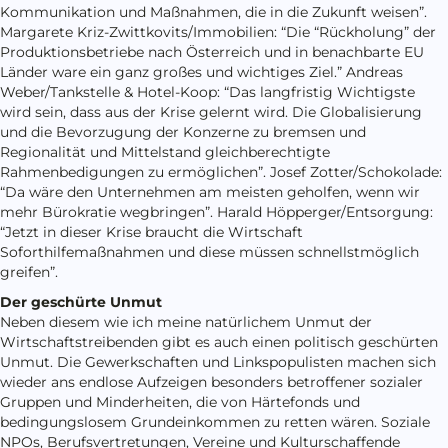
Kommunikation und Maßnahmen, die in die Zukunft weisen”.
Margarete Kriz-Zwittkovits/Immobilien: “Die “Rückholung” der
Produktionsbetriebe nach Österreich und in benachbarte EU
Länder ware ein ganz großes und wichtiges Ziel.” Andreas
Weber/Tankstelle & Hotel-Koop: “Das langfristig Wichtigste
wird sein, dass aus der Krise gelernt wird. Die Globalisierung
und die Bevorzugung der Konzerne zu bremsen und
Regionalität und Mittelstand gleichberechtigte
Rahmenbedigungen zu ermöglichen”. Josef Zotter/Schokolade:
“Da wäre den Unternehmen am meisten geholfen, wenn wir
mehr Bürokratie wegbringen”. Harald Höpperger/Entsorgung:
“Jetzt in dieser Krise braucht die Wirtschaft
Soforthilfemaßnahmen und diese müssen schnellstmöglich
greifen”.
Der geschürte Unmut
Neben diesem wie ich meine natürlichem Unmut der
Wirtschaftstreibenden gibt es auch einen politisch geschürten
Unmut. Die Gewerkschaften und Linkspopulisten machen sich
wieder ans endlose Aufzeigen besonders betroffener sozialer
Gruppen und Minderheiten, die von Härtefonds und
bedingungslosem Grundeinkommen zu retten wären. Soziale
NPOs, Berufsvertretungen, Vereine und Kulturschaffende