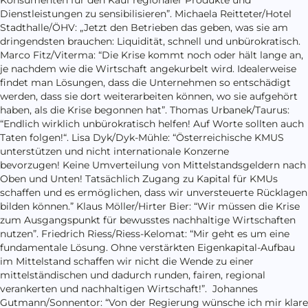
Dienstleistungen zu sensibilisieren”. Michaela Reitteter/Hotel
Stadthalle/ÖHV: „Jetzt den Betrieben das geben, was sie am
dringendsten brauchen: Liquidität, schnell und unbürokratisch.
Marco Fitz/Viterma: “Die Krise kommt noch oder hält lange an,
je nachdem wie die Wirtschaft angekurbelt wird. Idealerweise
findet man Lösungen, dass die Unternehmen so entschädigt
werden, dass sie dort weiterarbeiten können, wo sie aufgehört
haben, als die Krise begonnen hat”. Thomas Urbanek/Taurus:
“Endlich wirklich unbürokratisch helfen! Auf Worte sollten auch
Taten folgen!“. Lisa Dyk/Dyk-Mühle: “Österreichische KMUS
unterstützen und nicht internationale Konzerne
bevorzugen! Keine Umverteilung von Mittelstandsgeldern nach
Oben und Unten! Tatsächlich Zugang zu Kapital für KMUs
schaffen und es ermöglichen, dass wir unversteuerte Rücklagen
bilden können.” Klaus Möller/Hirter Bier: “Wir müssen die Krise
zum Ausgangspunkt für bewusstes nachhaltige Wirtschaften
nutzen”. Friedrich Riess/Riess-Kelomat: “Mir geht es um eine
fundamentale Lösung. Ohne verstärkten Eigenkapital-Aufbau
im Mittelstand schaffen wir nicht die Wende zu einer
mittelständischen und dadurch runden, fairen, regional
verankerten und nachhaltigen Wirtschaft!”. Johannes
Gutmann/Sonnentor: “Von der Regierung wünsche ich mir klare