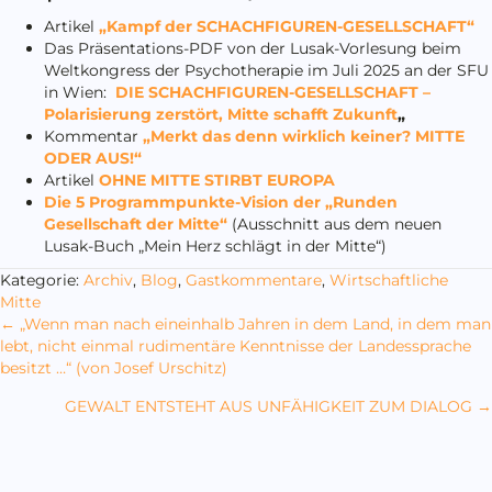
Artikel
„Kampf der SCHACHFIGUREN-GESELLSCHAFT“
Das Präsentations-PDF von der Lusak-Vorlesung beim
Weltkongress der Psychotherapie im Juli 2025 an der SFU
in Wien:
DIE SCHACHFIGUREN-GESELLSCHAFT –
Polarisierung zerstört, Mitte schafft Zukunft
„
Kommentar
„Merkt das denn wirklich keiner? MITTE
ODER AUS!“
Artikel
OHNE MITTE STIRBT EUROPA
Die 5 Programmpunkte-Vision der „Runden
Gesellschaft der Mitte“
(Ausschnitt aus dem neuen
Lusak-Buch „Mein Herz schlägt in der Mitte“)
Kategorie:
Archiv
,
Blog
,
Gastkommentare
,
Wirtschaftliche
Mitte
Posts
← „Wenn man nach eineinhalb Jahren in dem Land, in dem man
lebt, nicht einmal rudimentäre Kenntnisse der Landessprache
navigation
besitzt …“ (von Josef Urschitz)
GEWALT ENTSTEHT AUS UNFÄHIGKEIT ZUM DIALOG →