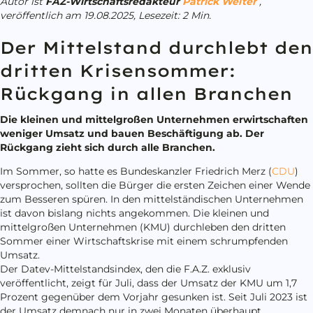
Autor ist
FAZ-Wirtschaftsredakteur
Patrick Welter
,
veröffentlich am
19.08.2025,
Lesezeit:
2
Min.
Der Mittelstand durchlebt den
dritten Krisensommer:
Rückgang in allen Branchen
Die kleinen und mittelgroßen Unternehmen erwirtschaften
weniger Umsatz und bauen Beschäftigung ab. Der
Rückgang zieht sich durch alle Branchen.
Im Sommer, so hatte es Bundeskanzler Friedrich Merz (
CDU
)
versprochen, sollten die Bürger die ersten Zeichen einer Wende
zum Besseren spüren. In den mittelständischen Unternehmen
ist davon bislang nichts angekommen. Die kleinen und
mittelgroßen Unternehmen (KMU) durchleben den dritten
Sommer einer Wirtschaftskrise mit einem schrumpfenden
Umsatz.
Der Datev-Mittelstandsindex, den die F.A.Z. exklusiv
veröffentlicht, zeigt für Juli, dass der Umsatz der KMU um 1,7
Prozent gegenüber dem Vorjahr gesunken ist. Seit Juli 2023 ist
der Umsatz demnach nur in zwei Monaten überhaupt