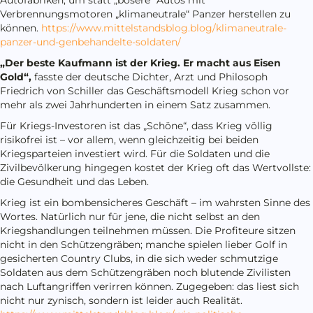
Verbrennungsmotoren „klimaneutrale“ Panzer herstellen zu
können.
https://www.mittelstandsblog.blog/klimaneutrale-
panzer-und-genbehandelte-soldaten/
„Der beste Kaufmann ist der Krieg. Er macht aus Eisen
Gold“,
fasste der deutsche Dichter, Arzt und Philosoph
Friedrich von Schiller das Geschäftsmodell Krieg schon vor
mehr als zwei Jahrhunderten in einem Satz zusammen.
Für Kriegs-Investoren ist das „Schöne“, dass Krieg völlig
risikofrei ist – vor allem, wenn gleichzeitig bei beiden
Kriegsparteien investiert wird. Für die Soldaten und die
Zivilbevölkerung hingegen kostet der Krieg oft das Wertvollste:
die Gesundheit und das Leben.
Krieg ist ein bombensicheres Geschäft – im wahrsten Sinne des
Wortes. Natürlich nur für jene, die nicht selbst an den
Kriegshandlungen teilnehmen müssen. Die Profiteure sitzen
nicht in den Schützengräben; manche spielen lieber Golf in
gesicherten Country Clubs, in die sich weder schmutzige
Soldaten aus dem Schützengräben noch blutende Zivilisten
nach Luftangriffen verirren können. Zugegeben: das liest sich
nicht nur zynisch, sondern ist leider auch Realität.