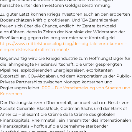
herrschte unter den Investoren Goldgräberstimmung.
Zu guter Letzt können Kriegsinvestoren auch an den eroberten
Bodenschätzen kräftig profitieren. Und 134 Zentralbanken
freuen sich über die Chance, endlich ihr Zentralbankgeld
einzuführen, denn in Zeiten der Not sinkt der Widerstand der
Bevölkerung gegen das programmierbare Kontrollgeld.
https://www.mittelstandsblog.blog/der-digitale-euro-kommt-
ein-perfektes-kontrollinstrument/
Gegenwärtig wird die Kriegsindustrie zum Hoffnungsträger für
die lahmgelegte Friedenswirtschaft, die unter gesprengten
Pipelines, explodierenden Energiepreisen, exorbitanten
Exportzöllen, CO₂-Abgaben und dem Korporatismus der Public-
Private Partnerships zwischen Monopolkonzernen und
Regierungen leidet.
PPP – Die Verschmelzung von Staaten und
Konzernen
Der Rüstungskonzern Rheinmetall, befindet sich im Besitz von
Société Générale, BlackRock, Goldman Sachs und der Bank of
America – allesamt die Crème de la Crème des globalen
Finanzkapitals. Rheinmetall, ein Transmitter des internationalen
Finanzkapitals – hofft auf die Übernahme sterbender
Autofabriken, um statt „bösere“ Autos mit