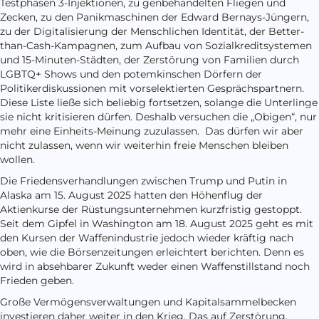
Testphasen 3-Injektionen, zu genbehandelten Fliegen und
Zecken, zu den Panikmaschinen der Edward Bernays-Jüngern,
zu der Digitalisierung der Menschlichen Identität, der Better-
than-Cash-Kampagnen, zum Aufbau von Sozialkreditsystemen
und 15-Minuten-Städten, der Zerstörung von Familien durch
LGBTQ+ Shows und den potemkinschen Dörfern der
Politikerdiskussionen mit vorselektierten Gesprächspartnern.
Diese Liste ließe sich beliebig fortsetzen, solange die Unterlinge
sie nicht kritisieren dürfen. Deshalb versuchen die „Obigen“, nur
mehr eine Einheits-Meinung zuzulassen. Das dürfen wir aber
nicht zulassen, wenn wir weiterhin freie Menschen bleiben
wollen.
Die Friedensverhandlungen zwischen Trump und Putin in
Alaska am 15. August 2025 hatten den Höhenflug der
Aktienkurse der Rüstungsunternehmen kurzfristig gestoppt.
Seit dem Gipfel in Washington am 18. August 2025 geht es mit
den Kursen der Waffenindustrie jedoch wieder kräftig nach
oben, wie die Börsenzeitungen erleichtert berichten. Denn es
wird in absehbarer Zukunft weder einen Waffenstillstand noch
Frieden geben.
Große Vermögensverwaltungen und Kapitalsammelbecken
investieren daher weiter in den Krieg. Das auf Zerstörung,