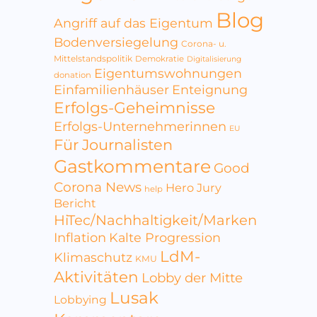
Blog
Angriff auf das Eigentum
Bodenversiegelung
Corona- u.
Mittelstandspolitik
Demokratie
Digitalisierung
Eigentumswohnungen
donation
Einfamilienhäuser
Enteignung
Erfolgs-Geheimnisse
Erfolgs-Unternehmerinnen
EU
Für Journalisten
Gastkommentare
Good
Corona News
Hero Jury
help
Bericht
HiTec/Nachhaltigkeit/Marken
Inflation
Kalte Progression
LdM-
Klimaschutz
KMU
Aktivitäten
Lobby der Mitte
Lusak
Lobbying