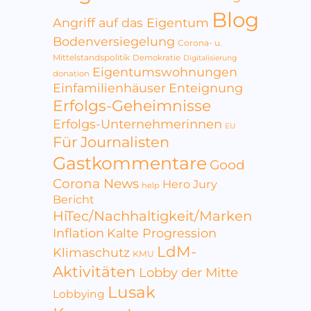
Blog
Angriff auf das Eigentum
Bodenversiegelung
Corona- u.
Mittelstandspolitik
Demokratie
Digitalisierung
Eigentumswohnungen
donation
Einfamilienhäuser
Enteignung
Erfolgs-Geheimnisse
Erfolgs-Unternehmerinnen
EU
Für Journalisten
Gastkommentare
Good
Corona News
Hero Jury
help
Bericht
HiTec/Nachhaltigkeit/Marken
Inflation
Kalte Progression
LdM-
Klimaschutz
KMU
Aktivitäten
Lobby der Mitte
Lusak
Lobbying