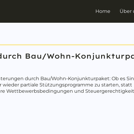
Home
Über 
 durch Bau/Wohn-Konjunkturp
chterungen durch Bau/Wohn-Konjunkturpaket: Ob es Si
wieder partiale Stützungsprogramme zu starten, statt
faire Wettbewerbsbedingungen und Steuergerechtigkei
bout Steuererleichterungen durch Bau/Wohn-Konjunkt