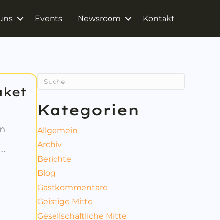
uns
Events
Newsroom
Kontakt
aket
Kategorien
nn
Allgemein
Archiv
t…
Berichte
urpaket
Blog
Gastkommentare
Geistige Mitte
Gesellschaftliche Mitte