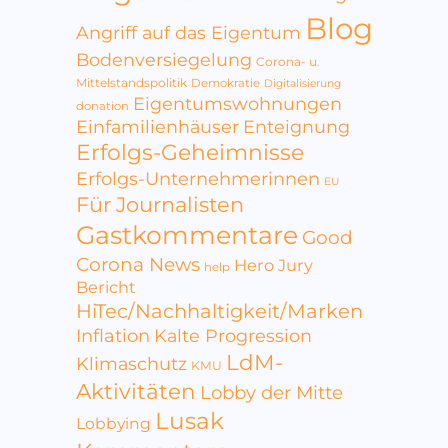
Blog
Angriff auf das Eigentum
Bodenversiegelung
Corona- u.
Mittelstandspolitik
Demokratie
Digitalisierung
Eigentumswohnungen
donation
Einfamilienhäuser
Enteignung
Erfolgs-Geheimnisse
Erfolgs-Unternehmerinnen
EU
Für Journalisten
Gastkommentare
Good
Corona News
Hero Jury
help
Bericht
HiTec/Nachhaltigkeit/Marken
Inflation
Kalte Progression
LdM-
Klimaschutz
KMU
Aktivitäten
Lobby der Mitte
Lusak
Lobbying