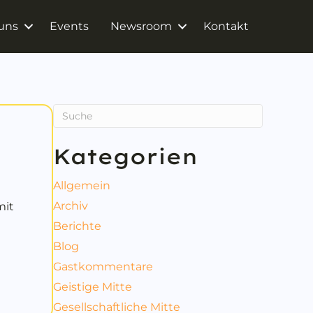
uns
Events
Newsroom
Kontakt
Kategorien
Allgemein
Archiv
mit
Berichte
Blog
-Seminar bei ARS
Gastkommentare
Geistige Mitte
Gesellschaftliche Mitte