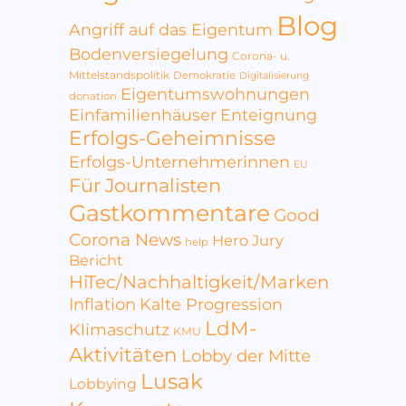
Blog
Angriff auf das Eigentum
Bodenversiegelung
Corona- u.
Mittelstandspolitik
Demokratie
Digitalisierung
Eigentumswohnungen
donation
Einfamilienhäuser
Enteignung
Erfolgs-Geheimnisse
Erfolgs-Unternehmerinnen
EU
Für Journalisten
Gastkommentare
Good
Corona News
Hero Jury
help
Bericht
HiTec/Nachhaltigkeit/Marken
Inflation
Kalte Progression
LdM-
Klimaschutz
KMU
Aktivitäten
Lobby der Mitte
Lusak
Lobbying