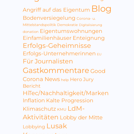
Blog
Angriff auf das Eigentum
Bodenversiegelung
Corona- u.
Mittelstandspolitik
Demokratie
Digitalisierung
Eigentumswohnungen
donation
Einfamilienhäuser
Enteignung
Erfolgs-Geheimnisse
Erfolgs-Unternehmerinnen
EU
Für Journalisten
Gastkommentare
Good
Corona News
Hero Jury
help
Bericht
HiTec/Nachhaltigkeit/Marken
Inflation
Kalte Progression
LdM-
Klimaschutz
KMU
Aktivitäten
Lobby der Mitte
Lusak
Lobbying