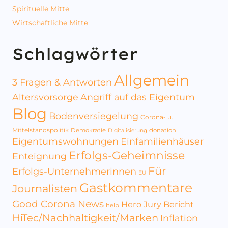
Spirituelle Mitte
Wirtschaftliche Mitte
Schlagwörter
Allgemein
3 Fragen & Antworten
Altersvorsorge
Angriff auf das Eigentum
Blog
Bodenversiegelung
Corona- u.
Mittelstandspolitik
Demokratie
donation
Digitalisierung
Eigentumswohnungen
Einfamilienhäuser
Erfolgs-Geheimnisse
Enteignung
Für
Erfolgs-Unternehmerinnen
EU
Gastkommentare
Journalisten
Good Corona News
Hero Jury Bericht
help
HiTec/Nachhaltigkeit/Marken
Inflation