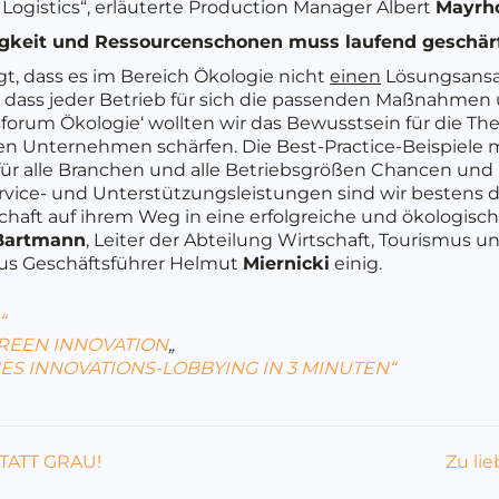
 Logistics“, erläuterte Production Manager Albert
Mayrh
igkeit und Ressourcenschonen muss laufend geschär
gt, dass es im Bereich Ökologie nicht
einen
Lösungsansa
 dass jeder Betrieb für sich die passenden Maßnahmen 
sforum Ökologie‘ wollten wir das Bewusstsein für die T
 Unternehmen schärfen. Die Best-Practice-Beispiele m
 für alle Branchen und alle Betriebsgrößen Chancen und 
ice- und Unterstützungsleistungen sind wir bestens da
chaft auf ihrem Weg in eine erfolgreiche und ökologisc
Bartmann
, Leiter der Abteilung Wirtschaft, Tourismus 
us Geschäftsführer Helmut
Miernicki
einig.
“
GREEN INNOVATION
„
ES INNOVATIONS-LOBBYING IN 3 MINUTEN“
STATT GRAU!
Zu li