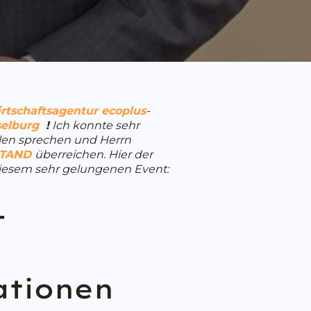
rtschaftsagentur
ecoplus
-
selburg
!
Ich konnte sehr
len sprechen und Herrn
STAND
überreichen. Hier der
 diesem sehr gelungenen Event:
–
ationen