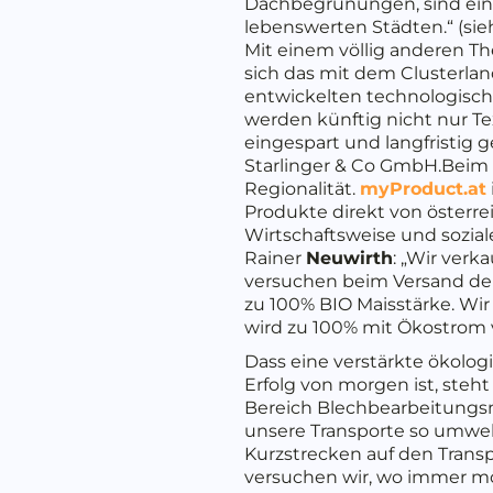
Dachbegrünungen, sind ein 
lebenswerten Städten.“ (si
Mit einem völlig anderen T
sich das mit dem Clusterla
entwickelten technologische
werden künftig nicht nur Te
eingespart und langfristig
Starlinger & Co GmbH.Beim 
Regionalität.
myProduct.at
Produkte direkt von österr
Wirtschaftsweise und sozial
Rainer
Neuwirth
: „Wir verk
versuchen beim Versand der 
zu 100% BIO Maisstärke. Wir
wird zu 100% mit Ökostrom v
Dass eine verstärkte ökolog
Erfolg von morgen ist, steht
Bereich Blechbearbeitungsma
unsere Transporte so umwelt
Kurzstrecken auf den Transp
versuchen wir, wo immer mög