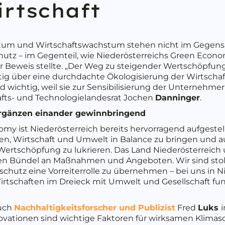
rtschaft
tum und Wirtschaftswachstum stehen nicht im Gegensa
hutz – im Gegenteil, wie Niederösterreichs Green Eco
er Beweis stellte. „Der Weg zu steigender Wertschöpfu
istig über eine durchdachte Ökologisierung der Wirtscha
nd wichtig, weil sie zur Sensibilisierung der Unterneh
hafts- und Technologielandesrat Jochen
Danninger
.
rgänzen einander gewinnbringend
my ist Niederösterreich bereits hervorragend aufgestel
en, Wirtschaft und Umwelt in Balance zu bringen und
 Wertschöpfung zu lukrieren. Das Land Niederösterreich 
en Bündel an Maßnahmen und Angeboten. Wir sind stolz
hutz eine Vorreiterrolle zu übernehmen – bei uns in Nie
rtschaften im Dreieck mit Umwelt und Gesellschaft funk
auch
Nachhaltigkeitsforscher und Publizist
Fred
Luks
ovationen sind wichtige Faktoren für wirksamen Klimasch