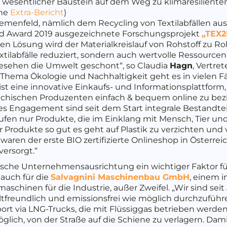
wesentlicher Baustein auf dem Weg zu klimaresilienten
ehe
Extra-Bericht
)
hemenfeld, nämlich dem Recycling von Textilabfällen au
nd Award 2019 ausgezeichnete Forschungsprojekt
„TEX
n Lösung wird der Materialkreislauf von Rohstoff zu Ro
xtilabfälle reduziert, sondern auch wertvolle Ressourcen
 gesehen die Umwelt geschont“, so Claudia
Hagn
, Vertre
Thema Ökologie und Nachhaltigkeit geht es in vielen F
ist eine innovative Einkaufs- und Informationsplattform,
eichischen Produzenten einfach & bequem online zu bez
es Engagement sind seit dem Start integrale Bestandtei
aufen nur Produkte, die im Einklang mit Mensch, Tier u
Produkte so gut es geht auf Plastik zu verzichten und 
 waren der erste BIO zertifizierte Onlineshop in Österre
ersorgt.“
ische Unternehmensausrichtung ein wichtiger Faktor fü
 auch für die
Salvagnini
Maschinenbau GmbH
, einem i
schinen für die Industrie, außer Zweifel. „Wir sind se
freundlich und emissionsfrei wie möglich durchzuführen
ort via LNG-Trucks, die mit Flüssiggas betrieben werden
lich, von der Straße auf die Schiene zu verlagern. Dami