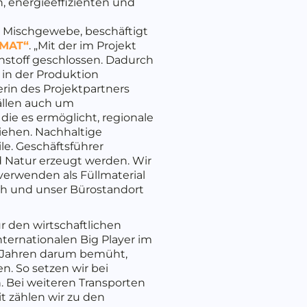
, energieeffizienten und
s Mischgewebe, beschäftigt
2MAT“
. „Mit der im Projekt
hstoff geschlossen. Dadurch
 in der Produktion
terin des Projektpartners
ällen auch um
 die es ermöglicht, regionale
iehen. Nachhaltige
le. Geschäftsführer
nd Natur erzeugt werden. Wir
verwenden als Füllmaterial
ich und unser Bürostandort
r den wirtschaftlichen
nternationalen Big Player im
it Jahren darum bemüht,
. So setzen wir bei
. Bei weiteren Transporten
t zählen wir zu den