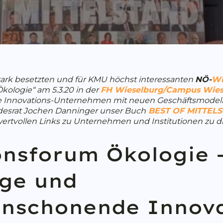
stark besetzten und für KMU höchst interessanten
NÖ-
Wi
kologie“ am 5.3.20 in der
FH Wieselburg/Campus Wie
nte Innovations-Unternehmen mit neuen Geschäftsmodel
desrat Jochen Danninger unser Buch
BEST OF MITTEL
en wertvollen Links zu Unternehmen und Institutionen zu
onsforum Ökologie 
ige und
enschonende Innov