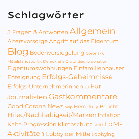
Schlagwörter
Allgemein
3 Fragen & Antworten
Altersvorsorge
Angriff auf das Eigentum
Blog
Bodenversiegelung
Corona- u.
Mittelstandspolitik
Demokratie
donation
Digitalisierung
Eigentumswohnungen
Einfamilienhäuser
Erfolgs-Geheimnisse
Enteignung
Für
Erfolgs-Unternehmerinnen
EU
Gastkommentare
Journalisten
Good Corona News
Hero Jury Bericht
help
HiTec/Nachhaltigkeit/Marken
Inflation
LdM-
Kalte Progression
Klimaschutz
KMU
Aktivitäten
Lobby der Mitte
Lobbying