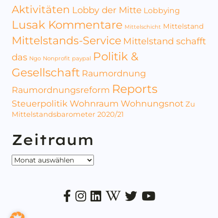
Aktivitäten
Lobby der Mitte
Lobbying
Lusak Kommentare
Mittelstand
Mittelschicht
Mittelstands-Service
Mittelstand schafft
Politik &
das
Ngo
Nonprofit
paypal
Gesellschaft
Raumordnung
Reports
Raumordnungsreform
Steuerpolitik
Wohnraum
Wohnungsnot
Zu
Mittelstandsbarometer 2020/21
Zeitraum
Zeitraum