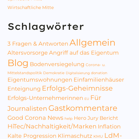
Wirtschaftliche Mitte
Schlagwörter
Allgemein
3 Fragen & Antworten
Altersvorsorge
Angriff auf das Eigentum
Blog
Bodenversiegelung
Corona- u.
Mittelstandspolitik
Demokratie
donation
Digitalisierung
Eigentumswohnungen
Einfamilienhäuser
Erfolgs-Geheimnisse
Enteignung
Für
Erfolgs-Unternehmerinnen
EU
Gastkommentare
Journalisten
Good Corona News
Hero Jury Bericht
help
HiTec/Nachhaltigkeit/Marken
Inflation
LdM-
Kalte Progression
Klimaschutz
KMU