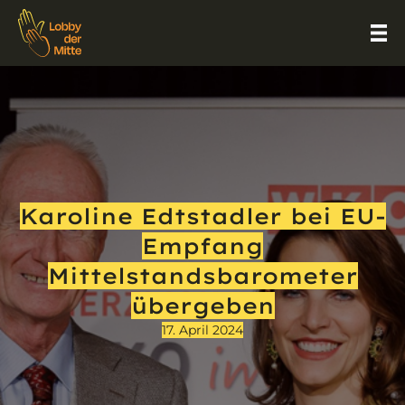
Karoline Edtstadler bei EU-
Empfang
Mittelstandsbarometer
übergeben
17. April 2024