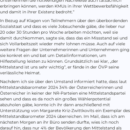
Unternehmen die notwendigen Nachweise auch tatsächlich
erbringen können, werden KMUs in ihrer Wettbewerbsfähigkeit
und damit in ihrer Existenz bedroht.“
In Bezug auf Klagen von Teilnehmern über den überbordenden
Sozialstaat und dass es viele Jobsuchende gäbe, die lieber nur
20 oder 30 Stunden pro Woche arbeiten möchten, weil sie
damit durchkommen, sagte sie, dass das ein Missstand sei und
sich Vollarbeitszeit wieder mehr lohnen müsse. Auch auf viele
weitere Fragen der Unternehmerinnen und Unternehmern ging
sie konkret ein und bat um Detailinformationen, um
Hilfestellung leisten zu können. Grundsätzlich sei klar, „der
Mittelstand ist uns sehr wichtig“, er fände in der ÖVP seine
verlässliche Heimat.
Nachdem ich sie über den Umstand informiert hatte, dass laut
Mittelstandsbarometer 2024 34% der Österreicherinnen und
Österreicher in keiner der NR-Parteien eine Mittelstandspartei
sehen und dass es da noch ein großes Wählerpotential
abzuholen gäbe, konnte ich ihr dann anschließend mit
Unterstützung von Margarete Kriz-Zwittkovits ein Exemplar des
Mittelstandbarometer 2024 überreichen. Im Mail, dass ich am
nächsten Morgen an ihr Büro senden durfte, wies ich noch
darauf hin, dass nur 4% der Bevölkerung den Mittelstand als