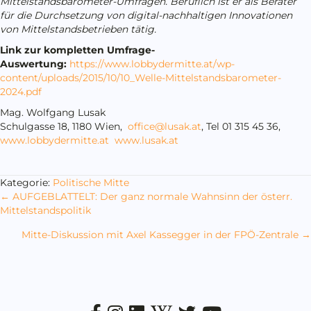
Mittelstandsbarometer-Umfragen. Beruflich ist er als Berater
für die Durchsetzung von digital-nachhaltigen Innovationen
von Mittelstandsbetrieben tätig.
Link zur kompletten Umfrage-
Auswertung:
https://www.lobbydermitte.at/wp-
content/uploads/2015/10/10_Welle-Mittelstandsbarometer-
2024.pdf
Mag. Wolfgang Lusak
Schulgasse 18, 1180 Wien,
office@lusak.at
, Tel 01 315 45 36,
www.lobbydermitte.at
www.lusak.at
Kategorie:
Politische Mitte
Posts
← AUFGEBLATTELT: Der ganz normale Wahnsinn der österr.
Mittelstandspolitik
navigation
Mitte-Diskussion mit Axel Kassegger in der FPÖ-Zentrale →