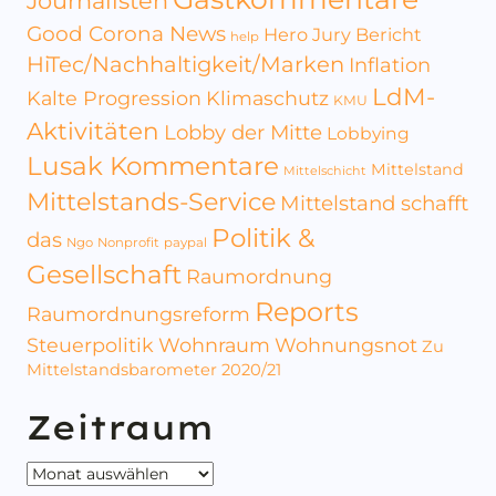
Journalisten
Good Corona News
Hero Jury Bericht
help
HiTec/Nachhaltigkeit/Marken
Inflation
LdM-
Kalte Progression
Klimaschutz
KMU
Aktivitäten
Lobby der Mitte
Lobbying
Lusak Kommentare
Mittelstand
Mittelschicht
Mittelstands-Service
Mittelstand schafft
Politik &
das
Ngo
Nonprofit
paypal
Gesellschaft
Raumordnung
Reports
Raumordnungsreform
Steuerpolitik
Wohnraum
Wohnungsnot
Zu
Mittelstandsbarometer 2020/21
Zeitraum
Zeitraum